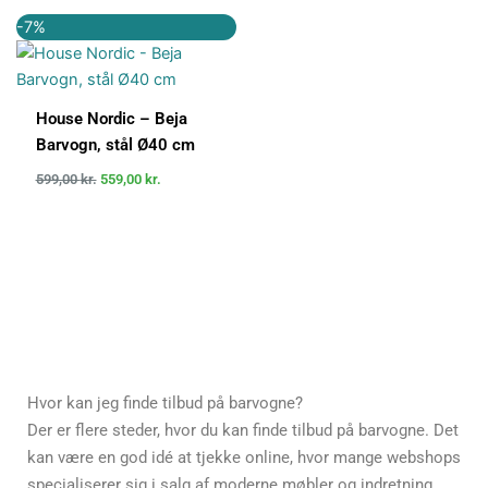
Den
Den
-7%
oprindelige
aktuelle
pris
pris
var:
er:
599,00 kr..
559,00 kr..
House Nordic – Beja
Barvogn, stål Ø40 cm
599,00
kr.
559,00
kr.
Hvor kan jeg finde tilbud på barvogne?
Der er flere steder, hvor du kan finde tilbud på barvogne. Det
kan være en god idé at tjekke online, hvor mange webshops
specialiserer sig i salg af moderne møbler og indretning,