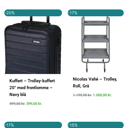
Den
Den
Den
Den
-20%
-17%
oprindelige
aktuelle
oprindelige
aktuelle
pris
pris
pris
pris
var:
er:
var:
er:
499,00 kr..
399,00 kr..
1.199,95 kr..
1.000,00 k
Nicolas Vahé – Trolley,
Kuffert – Trolley-kuffert
Roll, Grå
20″ med frontlomme –
Navy blå
1.199,95
kr.
1.000,00
kr.
499,00
kr.
399,00
kr.
Den
Den
Den
Den
-17%
-15%