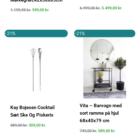
6.999,00
kr.
5.499,00
kr.
1.199,95
kr.
939,00
kr.
Den
Den
Den
Den
-21%
-21%
oprindelige
aktuelle
oprindelige
aktuelle
pris
pris
pris
pris
var:
er:
var:
er:
389,00 kr..
309,00 kr..
749,00 kr..
589,00 kr..
Vita – Barvogn med
Kay Bojesen Cocktail
sort ramme på hjul
Sæt Ske Og Piskeris
68x40x79 cm
389,00
kr.
309,00
kr.
749,00
kr.
589,00
kr.