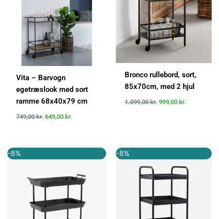
Bronco rullebord, sort,
Vita – Barvogn
85x70cm, med 2 hjul
egetræslook med sort
ramme 68x40x79 cm
1.099,00
kr.
999,00
kr.
749,00
kr.
649,00
kr.
Den
Den
Den
Den
-8%
-8%
oprindelige
aktuelle
oprindelige
aktuelle
pris
pris
pris
pris
var:
er:
var:
er:
2.625,00 kr..
2.415,00 kr..
1.300,00 kr..
1.201,00 k