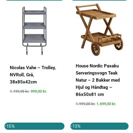
oprindelige
aktuelle
oprindelige
aktuelle
pris
pris
pris
pris
var:
er:
var:
er:
1.199,95 kr..
999,00 kr..
1.999,00 kr..
1.699,00 k
House Nordic Pasaku
Nicolas Vahe – Trolley,
Serveringsvogn Teak
NVRoll, Grå,
Natur – 2 Bakker med
38x85x42cm
Hjul og Håndtag –
1.199,95
kr.
999,00
kr.
86x50x81 cm
1.999,00
kr.
1.699,00
kr.
Den
Den
Den
Den
-15%
-13%
oprindelige
aktuelle
oprindelige
aktuelle