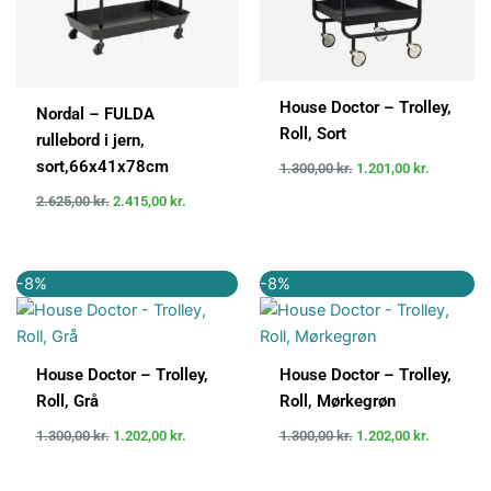
House Doctor – Trolley,
Nordal – FULDA
Roll, Sort
rullebord i jern,
sort,66x41x78cm
1.300,00
kr.
1.201,00
kr.
2.625,00
kr.
2.415,00
kr.
Den
Den
Den
Den
-8%
-8%
oprindelige
aktuelle
oprindelige
aktuelle
pris
pris
pris
pris
var:
er:
var:
er:
1.300,00 kr..
1.202,00 kr..
1.300,00 kr..
1.202,00 k
House Doctor – Trolley,
House Doctor – Trolley,
Roll, Grå
Roll, Mørkegrøn
1.300,00
kr.
1.202,00
kr.
1.300,00
kr.
1.202,00
kr.