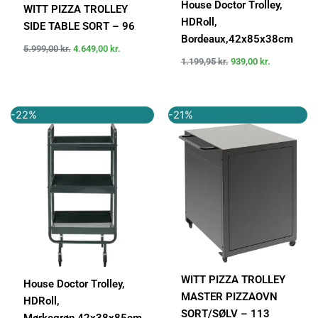
House Doctor Trolley,
WITT PIZZA TROLLEY
HDRoll,
SIDE TABLE SORT – 96
Bordeaux,42x85x38cm
5.999,00
kr.
4.649,00
kr.
1.199,95
kr.
939,00
kr.
Den
Den
Den
Den
-22%
-21%
oprindelige
aktuelle
oprindelige
aktuelle
pris
pris
pris
pris
var:
er:
var:
er:
1.199,95 kr..
939,00 kr..
6.999,00 kr..
5.499,00 k
WITT PIZZA TROLLEY
House Doctor Trolley,
MASTER PIZZAOVN
HDRoll,
SORT/SØLV – 113
Mørkegrøn,42x38x85cm