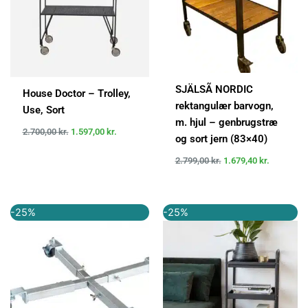
SJÄLSÃ NORDIC
House Doctor – Trolley,
rektangulær barvogn,
Use, Sort
m. hjul – genbrugstræ
2.700,00
kr.
1.597,00
kr.
og sort jern (83×40)
2.799,00
kr.
1.679,40
kr.
Den
Den
Den
Den
-25%
-25%
oprindelige
aktuelle
oprindelige
aktuelle
pris
pris
pris
pris
var:
er:
var:
er:
399,95 kr..
299,95 kr..
1.199,00 kr..
899,00 kr..