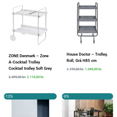
pris
pris
pris
pris
var:
er:
var:
er:
2.499,00 kr..
2.116,00 kr..
1.199,00 kr..
1.049,00 k
House Doctor – Trolley,
ZONE Denmark – Zone
Roll, Grå H85 cm
A-Cocktail Trolley
Cocktail trolley Soft Grey
1.199,00
kr.
1.049,00
kr.
2.499,00
kr.
2.116,00
kr.
Den
Den
Den
Den
-13%
-9%
oprindelige
aktuelle
oprindelige
aktuelle
pris
pris
pris
pris
var:
er:
var:
er:
749,00 kr..
649,00 kr..
1.099,00 kr..
999,00 kr..