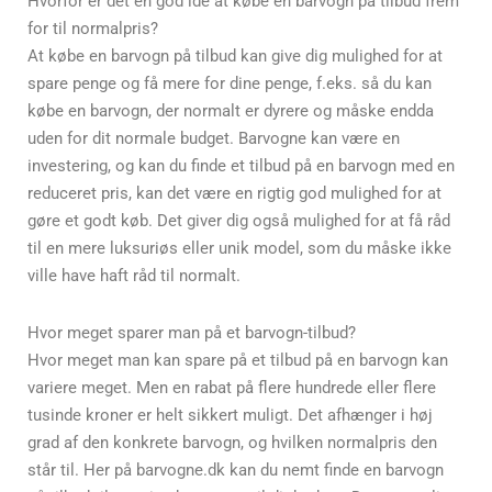
Hvorfor er det en god idé at købe en barvogn på tilbud frem
for til normalpris?
At købe en barvogn på tilbud kan give dig mulighed for at
spare penge og få mere for dine penge, f.eks. så du kan
købe en barvogn, der normalt er dyrere og måske endda
uden for dit normale budget. Barvogne kan være en
investering, og kan du finde et tilbud på en barvogn med en
reduceret pris, kan det være en rigtig god mulighed for at
gøre et godt køb. Det giver dig også mulighed for at få råd
til en mere luksuriøs eller unik model, som du måske ikke
ville have haft råd til normalt.
Hvor meget sparer man på et barvogn-tilbud?
Hvor meget man kan spare på et tilbud på en barvogn kan
variere meget. Men en rabat på flere hundrede eller flere
tusinde kroner er helt sikkert muligt. Det afhænger i høj
grad af den konkrete barvogn, og hvilken normalpris den
står til. Her på barvogne.dk kan du nemt finde en barvogn