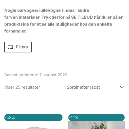
Nogle barvogne/rullevogne findes i andre
farver/materialer. Tryk derfor på SE TILBUD når du er på en
produktside for at se alle muligheder hos den enkelte
forhandler.
Filters
Senest opdateret:
7. august 2026
Viser 25 resultater
Den
Den
Den
Den
-52%
-41%
oprindelige
aktuelle
oprindelige
aktuelle
pris
pris
pris
pris