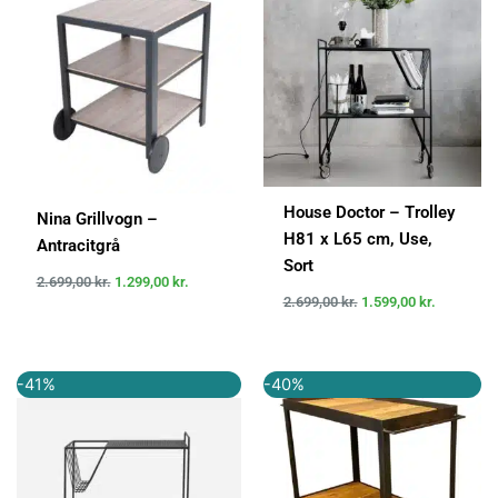
var:
er:
var:
er:
2.699,00 kr..
1.299,00 kr..
2.699,00 kr..
1.599,00 k
House Doctor – Trolley
Nina Grillvogn –
H81 x L65 cm, Use,
Antracitgrå
Sort
2.699,00
kr.
1.299,00
kr.
2.699,00
kr.
1.599,00
kr.
Den
Den
Den
Den
-41%
-40%
oprindelige
aktuelle
oprindelige
aktuelle
pris
pris
pris
pris
var:
er:
var:
er:
2.700,00 kr..
1.597,00 kr..
2.799,00 kr..
1.679,40 k