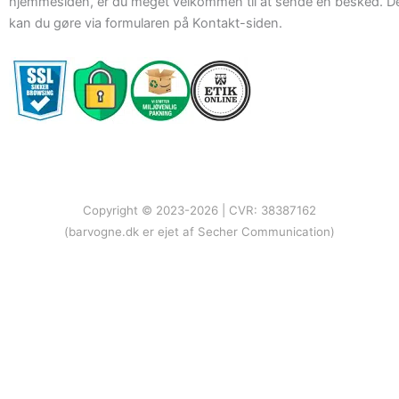
hjemmesiden, er du meget velkommen til at sende en besked. D
kan du gøre via formularen på Kontakt-siden.
Copyright © 2023-2026 | CVR: 38387162
(barvogne.dk er ejet af Secher Communication)