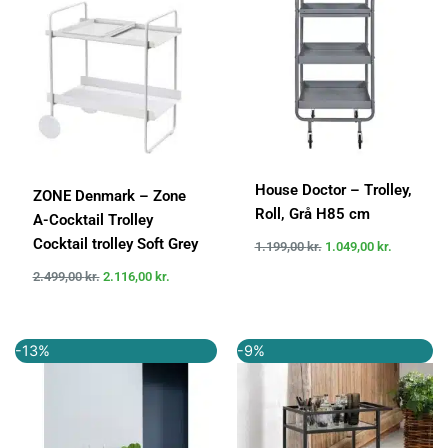
var:
er:
var:
er:
2.499,00 kr..
2.116,00 kr..
1.199,00 kr..
1.049,00 k
House Doctor – Trolley,
ZONE Denmark – Zone
Roll, Grå H85 cm
A-Cocktail Trolley
Cocktail trolley Soft Grey
1.199,00
kr.
1.049,00
kr.
2.499,00
kr.
2.116,00
kr.
Den
Den
Den
Den
-13%
-9%
oprindelige
aktuelle
oprindelige
aktuelle
pris
pris
pris
pris
var:
er:
var:
er:
749,00 kr..
649,00 kr..
1.099,00 kr..
999,00 kr..