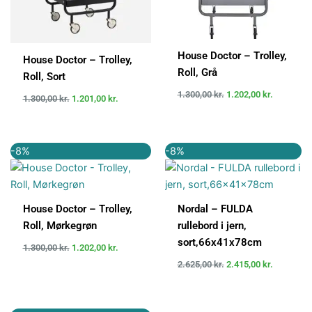
House Doctor – Trolley,
House Doctor – Trolley,
Roll, Grå
Roll, Sort
1.300,00
kr.
1.202,00
kr.
1.300,00
kr.
1.201,00
kr.
Den
Den
Den
Den
-8%
-8%
oprindelige
aktuelle
oprindelige
aktuelle
pris
pris
pris
pris
var:
er:
var:
er:
1.300,00 kr..
1.202,00 kr..
2.625,00 kr..
2.415,00 k
House Doctor – Trolley,
Nordal – FULDA
Roll, Mørkegrøn
rullebord i jern,
sort,66x41x78cm
1.300,00
kr.
1.202,00
kr.
2.625,00
kr.
2.415,00
kr.