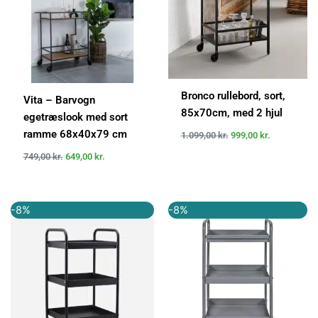
Bronco rullebord, sort,
Vita – Barvogn
85x70cm, med 2 hjul
egetræslook med sort
ramme 68x40x79 cm
1.099,00
kr.
999,00
kr.
749,00
kr.
649,00
kr.
Den
Den
Den
Den
-8%
-8%
oprindelige
aktuelle
oprindelige
aktuelle
pris
pris
pris
pris
var:
er:
var:
er:
1.300,00 kr..
1.201,00 kr..
1.300,00 kr..
1.202,00 k