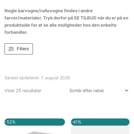
Nogle barvogne/rullevogne findes i andre
farver/materialer. Tryk derfor på SE TILBUD når du er på en
produktside for at se alle muligheder hos den enkelte
forhandler.
Filters
Senest opdateret:
7. august 2026
Viser 25 resultater
Den
Den
Den
Den
-52%
-41%
oprindelige
aktuelle
oprindelige
aktuelle
pris
pris
pris
pris