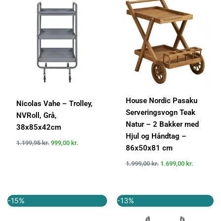
pris
pris
pris
pris
var:
er:
var:
er:
1.199,95 kr..
999,00 kr..
1.999,00 kr..
1.699,00 k
House Nordic Pasaku
Nicolas Vahe – Trolley,
Serveringsvogn Teak
NVRoll, Grå,
Natur – 2 Bakker med
38x85x42cm
Hjul og Håndtag –
1.199,95
kr.
999,00
kr.
86x50x81 cm
1.999,00
kr.
1.699,00
kr.
Den
Den
Den
Den
-15%
-13%
oprindelige
aktuelle
oprindelige
aktuelle
pris
pris
pris
pris