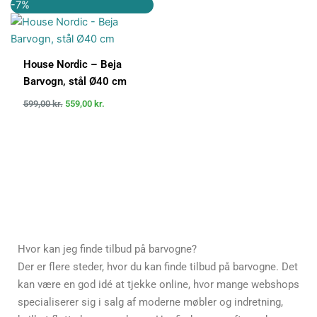
Den
Den
-7%
oprindelige
aktuelle
pris
pris
var:
er:
599,00 kr..
559,00 kr..
House Nordic – Beja
Barvogn, stål Ø40 cm
599,00
kr.
559,00
kr.
Hvor kan jeg finde tilbud på barvogne?
Der er flere steder, hvor du kan finde tilbud på barvogne. Det
kan være en god idé at tjekke online, hvor mange webshops
specialiserer sig i salg af moderne møbler og indretning,