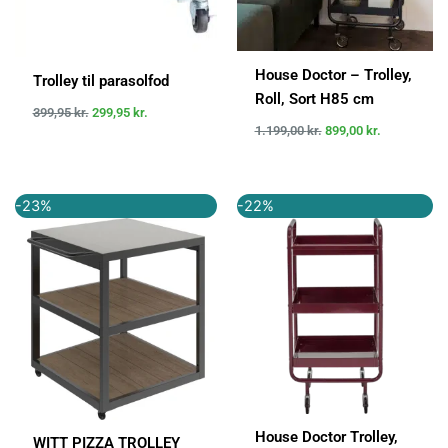
House Doctor – Trolley,
Trolley til parasolfod
Roll, Sort H85 cm
399,95
kr.
299,95
kr.
1.199,00
kr.
899,00
kr.
Den
Den
Den
Den
-23%
-22%
oprindelige
aktuelle
oprindelige
aktuelle
pris
pris
pris
pris
var:
er:
var:
er:
5.999,00 kr..
4.649,00 kr..
1.199,95 kr..
939,00 kr..
House Doctor Trolley,
WITT PIZZA TROLLEY