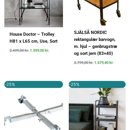
SJÄLSÃ NORDIC
House Doctor – Trolley
rektangulær barvogn,
H81 x L65 cm, Use, Sort
m. hjul – genbrugstræ
2.699,00
kr.
1.599,00
kr.
og sort jern (83×40)
2.799,00
kr.
1.679,40
kr.
Den
Den
Den
Den
-25%
-25%
oprindelige
aktuelle
oprindelige
aktuelle
pris
pris
pris
pris
var:
er:
var:
er:
399,95 kr..
299,95 kr..
1.199,00 kr..
899,00 kr..