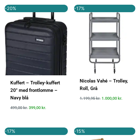
Den
Den
Den
Den
-20%
-17%
oprindelige
aktuelle
oprindelige
aktuelle
pris
pris
pris
pris
var:
er:
var:
er:
499,00 kr..
399,00 kr..
1.199,95 kr..
1.000,00 k
Nicolas Vahé – Trolley,
Kuffert – Trolley-kuffert
Roll, Grå
20″ med frontlomme –
Navy blå
1.199,95
kr.
1.000,00
kr.
499,00
kr.
399,00
kr.
Den
Den
Den
Den
-17%
-15%
oprindelige
aktuelle
oprindelige
aktuelle