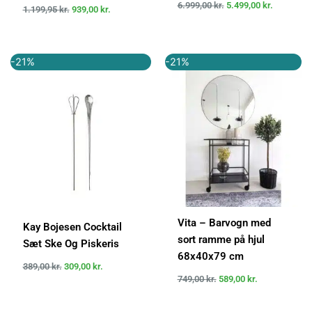
6.999,00
kr.
5.499,00
kr.
1.199,95
kr.
939,00
kr.
Den
Den
Den
Den
-21%
-21%
oprindelige
aktuelle
oprindelige
aktuelle
pris
pris
pris
pris
var:
er:
var:
er:
389,00 kr..
309,00 kr..
749,00 kr..
589,00 kr..
Vita – Barvogn med
Kay Bojesen Cocktail
sort ramme på hjul
Sæt Ske Og Piskeris
68x40x79 cm
389,00
kr.
309,00
kr.
749,00
kr.
589,00
kr.