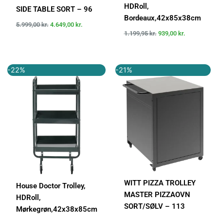
HDRoll,
SIDE TABLE SORT – 96
Bordeaux,42x85x38cm
5.999,00
kr.
4.649,00
kr.
1.199,95
kr.
939,00
kr.
Den
Den
Den
Den
-22%
-21%
oprindelige
aktuelle
oprindelige
aktuelle
pris
pris
pris
pris
var:
er:
var:
er:
1.199,95 kr..
939,00 kr..
6.999,00 kr..
5.499,00 k
WITT PIZZA TROLLEY
House Doctor Trolley,
MASTER PIZZAOVN
HDRoll,
SORT/SØLV – 113
Mørkegrøn,42x38x85cm