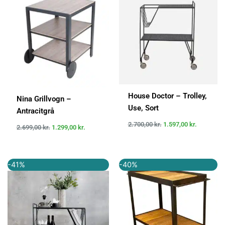
var:
er:
var:
er:
2.699,00 kr..
1.299,00 kr..
2.700,00 kr..
1.597,00 k
House Doctor – Trolley,
Nina Grillvogn –
Use, Sort
Antracitgrå
2.700,00
kr.
1.597,00
kr.
2.699,00
kr.
1.299,00
kr.
Den
Den
Den
Den
-41%
-40%
oprindelige
aktuelle
oprindelige
aktuelle
pris
pris
pris
pris
var:
er:
var:
er:
2.699,00 kr..
1.599,00 kr..
2.799,00 kr..
1.679,40 k