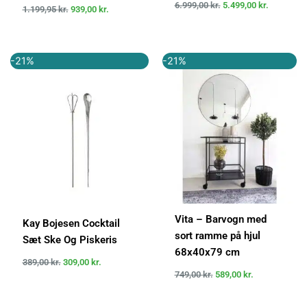
6.999,00
kr.
5.499,00
kr.
1.199,95
kr.
939,00
kr.
Den
Den
Den
Den
-21%
-21%
oprindelige
aktuelle
oprindelige
aktuelle
pris
pris
pris
pris
var:
er:
var:
er:
389,00 kr..
309,00 kr..
749,00 kr..
589,00 kr..
Vita – Barvogn med
Kay Bojesen Cocktail
sort ramme på hjul
Sæt Ske Og Piskeris
68x40x79 cm
389,00
kr.
309,00
kr.
749,00
kr.
589,00
kr.