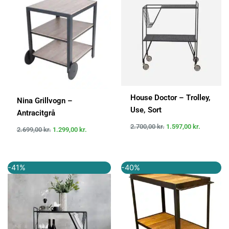
var:
er:
var:
er:
2.699,00 kr..
1.299,00 kr..
2.700,00 kr..
1.597,00 k
House Doctor – Trolley,
Nina Grillvogn –
Use, Sort
Antracitgrå
2.700,00
kr.
1.597,00
kr.
2.699,00
kr.
1.299,00
kr.
Den
Den
Den
Den
-41%
-40%
oprindelige
aktuelle
oprindelige
aktuelle
pris
pris
pris
pris
var:
er:
var:
er:
2.699,00 kr..
1.599,00 kr..
2.799,00 kr..
1.679,40 k