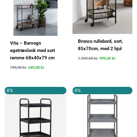
Bronco rullebord, sort,
Vita – Barvogn
85x70cm, med 2 hjul
egetræslook med sort
ramme 68x40x79 cm
1.099,00
kr.
999,00
kr.
749,00
kr.
649,00
kr.
Den
Den
Den
Den
-8%
-8%
oprindelige
aktuelle
oprindelige
aktuelle
pris
pris
pris
pris
var:
er:
var:
er:
1.300,00 kr..
1.201,00 kr..
1.300,00 kr..
1.202,00 k