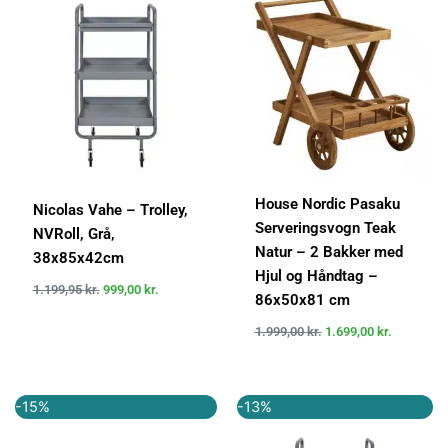
pris
pris
pris
pris
var:
er:
var:
er:
1.199,95 kr..
999,00 kr..
1.999,00 kr..
1.699,00 k
House Nordic Pasaku
Nicolas Vahe – Trolley,
Serveringsvogn Teak
NVRoll, Grå,
Natur – 2 Bakker med
38x85x42cm
Hjul og Håndtag –
1.199,95
kr.
999,00
kr.
86x50x81 cm
1.999,00
kr.
1.699,00
kr.
Den
Den
Den
Den
-15%
-13%
oprindelige
aktuelle
oprindelige
aktuelle
pris
pris
pris
pris