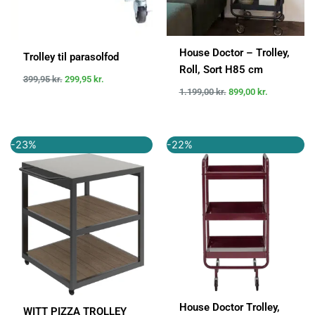
House Doctor – Trolley,
Trolley til parasolfod
Roll, Sort H85 cm
399,95
kr.
299,95
kr.
1.199,00
kr.
899,00
kr.
Den
Den
Den
Den
-23%
-22%
oprindelige
aktuelle
oprindelige
aktuelle
pris
pris
pris
pris
var:
er:
var:
er:
5.999,00 kr..
4.649,00 kr..
1.199,95 kr..
939,00 kr..
House Doctor Trolley,
WITT PIZZA TROLLEY