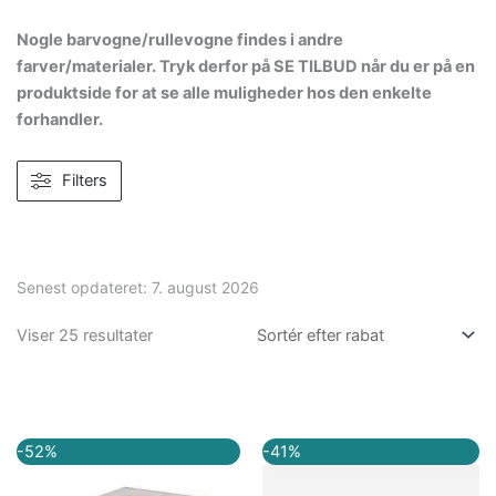
Nogle barvogne/rullevogne findes i andre
farver/materialer. Tryk derfor på SE TILBUD når du er på en
produktside for at se alle muligheder hos den enkelte
forhandler.
Filters
Senest opdateret:
7. august 2026
Viser 25 resultater
Den
Den
Den
Den
-52%
-41%
oprindelige
aktuelle
oprindelige
aktuelle
pris
pris
pris
pris