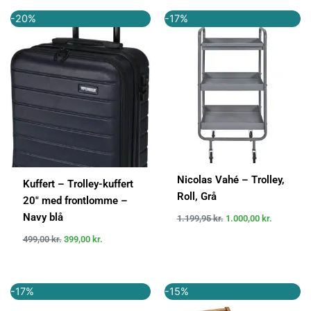
Den
Den
Den
Den
-20%
-17%
oprindelige
aktuelle
oprindelige
aktuelle
pris
pris
pris
pris
var:
er:
var:
er:
499,00 kr..
399,00 kr..
1.199,95 kr..
1.000,00 k
Nicolas Vahé – Trolley,
Kuffert – Trolley-kuffert
Roll, Grå
20″ med frontlomme –
Navy blå
1.199,95
kr.
1.000,00
kr.
499,00
kr.
399,00
kr.
Den
Den
Den
Den
-17%
-15%
oprindelige
aktuelle
oprindelige
aktuelle