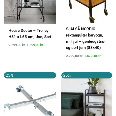
SJÄLSÃ NORDIC
House Doctor – Trolley
rektangulær barvogn,
H81 x L65 cm, Use, Sort
m. hjul – genbrugstræ
2.699,00
kr.
1.599,00
kr.
og sort jern (83×40)
2.799,00
kr.
1.679,40
kr.
Den
Den
Den
Den
-25%
-25%
oprindelige
aktuelle
oprindelige
aktuelle
pris
pris
pris
pris
var:
er:
var:
er:
399,95 kr..
299,95 kr..
1.199,00 kr..
899,00 kr..