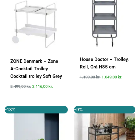
var:
er:
var:
er:
2.499,00 kr..
2.116,00 kr..
1.199,00 kr..
1.049,00 k
House Doctor – Trolley,
ZONE Denmark – Zone
Roll, Grå H85 cm
A-Cocktail Trolley
Cocktail trolley Soft Grey
1.199,00
kr.
1.049,00
kr.
2.499,00
kr.
2.116,00
kr.
Den
Den
Den
Den
-13%
-9%
oprindelige
aktuelle
oprindelige
aktuelle
pris
pris
pris
pris
var:
er:
var:
er:
749,00 kr..
649,00 kr..
1.099,00 kr..
999,00 kr..