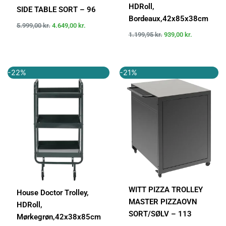
HDRoll,
SIDE TABLE SORT – 96
Bordeaux,42x85x38cm
5.999,00
kr.
4.649,00
kr.
1.199,95
kr.
939,00
kr.
Den
Den
Den
Den
-22%
-21%
oprindelige
aktuelle
oprindelige
aktuelle
pris
pris
pris
pris
var:
er:
var:
er:
1.199,95 kr..
939,00 kr..
6.999,00 kr..
5.499,00 k
WITT PIZZA TROLLEY
House Doctor Trolley,
MASTER PIZZAOVN
HDRoll,
SORT/SØLV – 113
Mørkegrøn,42x38x85cm