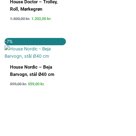
House Doctor – Trolley,
Roll, Mørkegrøn
1.300,00
kr.
1.202,00
kr.
Den
Den
-7%
oprindelige
aktuelle
pris
pris
var:
er:
599,00 kr..
559,00 kr..
House Nordic – Beja
Barvogn, stål Ø40 cm
599,00
kr.
559,00
kr.