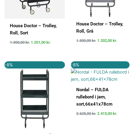
House Doctor – Trolley,
House Doctor – Trolley,
Roll, Grå
Roll, Sort
1.300,00
kr.
1.202,00
kr.
1.300,00
kr.
1.201,00
kr.
Den
Den
Den
Den
-8%
-8%
oprindelige
aktuelle
oprindelige
aktuelle
pris
pris
pris
pris
var:
er:
var:
er:
1.300,00 kr..
1.202,00 kr..
2.625,00 kr..
2.415,00 k
Nordal – FULDA
rullebord i jern,
sort,66x41x78cm
2.625,00
kr.
2.415,00
kr.