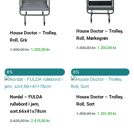
House Doctor – Trolley,
House Doctor – Trolley,
Roll, Mørkegrøn
Roll, Grå
1.300,00
kr.
1.202,00
kr.
1.300,00
kr.
1.202,00
kr.
Den
Den
Den
Den
-8%
-8%
oprindelige
aktuelle
oprindelige
aktuelle
pris
pris
pris
pris
var:
er:
var:
er:
2.625,00 kr..
2.415,00 kr..
1.300,00 kr..
1.201,00 k
Nordal – FULDA
House Doctor – Trolley,
rullebord i jern,
Roll, Sort
sort,66x41x78cm
1.300,00
kr.
1.201,00
kr.
2.625,00
kr.
2.415,00
kr.