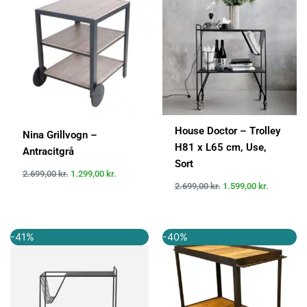
var:
er:
var:
er:
2.699,00 kr..
1.299,00 kr..
2.699,00 kr..
1.599,00 k
House Doctor – Trolley
Nina Grillvogn –
H81 x L65 cm, Use,
Antracitgrå
Sort
2.699,00
kr.
1.299,00
kr.
2.699,00
kr.
1.599,00
kr.
Den
Den
Den
Den
-41%
-40%
oprindelige
aktuelle
oprindelige
aktuelle
pris
pris
pris
pris
var:
er:
var:
er:
2.700,00 kr..
1.597,00 kr..
2.799,00 kr..
1.679,40 k