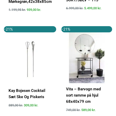
Mørkegrøn,42x38x85cm
6.999,00
kr.
5.499,00
kr.
1.199,95
kr.
939,00
kr.
Den
Den
Den
Den
-21%
-21%
oprindelige
aktuelle
oprindelige
aktuelle
pris
pris
pris
pris
var:
er:
var:
er:
389,00 kr..
309,00 kr..
749,00 kr..
589,00 kr..
Vita – Barvogn med
Kay Bojesen Cocktail
sort ramme på hjul
Sæt Ske Og Piskeris
68x40x79 cm
389,00
kr.
309,00
kr.
749,00
kr.
589,00
kr.