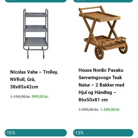
oprindelige
aktuelle
oprindelige
aktuelle
pris
pris
pris
pris
var:
er:
var:
er:
1.199,95 kr..
999,00 kr..
1.999,00 kr..
1.699,00 k
House Nordic Pasaku
Nicolas Vahe – Trolley,
Serveringsvogn Teak
NVRoll, Grå,
Natur – 2 Bakker med
38x85x42cm
Hjul og Håndtag –
1.199,95
kr.
999,00
kr.
86x50x81 cm
1.999,00
kr.
1.699,00
kr.
Den
Den
Den
Den
-15%
-13%
oprindelige
aktuelle
oprindelige
aktuelle