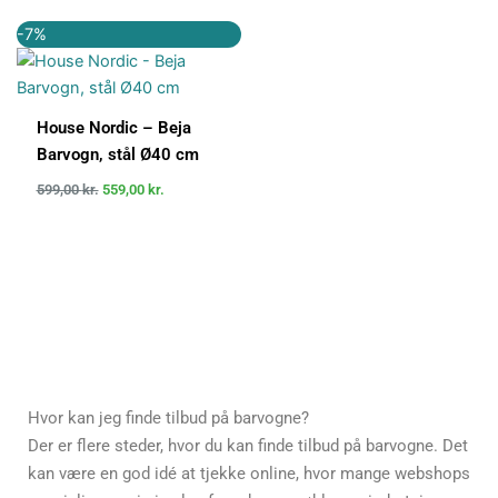
Den
Den
-7%
oprindelige
aktuelle
pris
pris
var:
er:
599,00 kr..
559,00 kr..
House Nordic – Beja
Barvogn, stål Ø40 cm
599,00
kr.
559,00
kr.
Hvor kan jeg finde tilbud på barvogne?
Der er flere steder, hvor du kan finde tilbud på barvogne. Det
kan være en god idé at tjekke online, hvor mange webshops