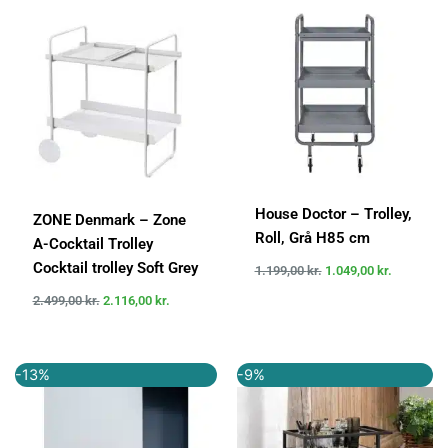
pris
pris
pris
pris
var:
er:
var:
er:
2.499,00 kr..
2.116,00 kr..
1.199,00 kr..
1.049,00 k
House Doctor – Trolley,
ZONE Denmark – Zone
Roll, Grå H85 cm
A-Cocktail Trolley
Cocktail trolley Soft Grey
1.199,00
kr.
1.049,00
kr.
2.499,00
kr.
2.116,00
kr.
Den
Den
Den
Den
-13%
-9%
oprindelige
aktuelle
oprindelige
aktuelle
pris
pris
pris
pris
var:
er:
var:
er:
749,00 kr..
649,00 kr..
1.099,00 kr..
999,00 kr..