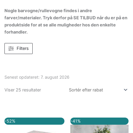
Nogle barvogne/rullevogne findes i andre
farver/materialer. Tryk derfor på SE TILBUD når du er på en
produktside for at se alle muligheder hos den enkelte
forhandler.
Filters
Senest opdateret:
7. august 2026
Viser 25 resultater
Den
Den
Den
Den
-52%
-41%
oprindelige
aktuelle
oprindelige
aktuelle
pris
pris
pris
pris