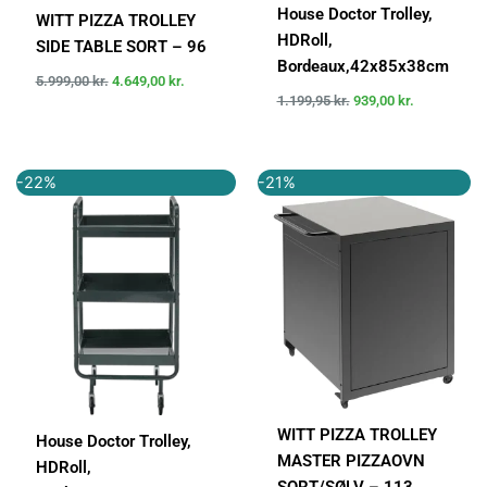
House Doctor Trolley,
WITT PIZZA TROLLEY
HDRoll,
SIDE TABLE SORT – 96
Bordeaux,42x85x38cm
5.999,00
kr.
4.649,00
kr.
1.199,95
kr.
939,00
kr.
Den
Den
Den
Den
-22%
-21%
oprindelige
aktuelle
oprindelige
aktuelle
pris
pris
pris
pris
var:
er:
var:
er:
1.199,95 kr..
939,00 kr..
6.999,00 kr..
5.499,00 k
WITT PIZZA TROLLEY
House Doctor Trolley,
MASTER PIZZAOVN
HDRoll,
SORT/SØLV – 113