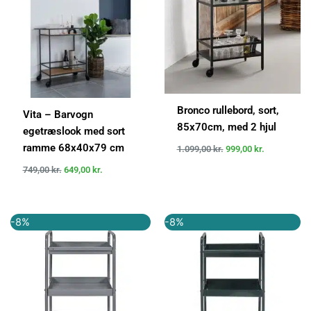
Bronco rullebord, sort,
Vita – Barvogn
85x70cm, med 2 hjul
egetræslook med sort
ramme 68x40x79 cm
1.099,00
kr.
999,00
kr.
749,00
kr.
649,00
kr.
Den
Den
Den
Den
-8%
-8%
oprindelige
aktuelle
oprindelige
aktuelle
pris
pris
pris
pris
var:
er:
var:
er:
1.300,00 kr..
1.202,00 kr..
1.300,00 kr..
1.202,00 k