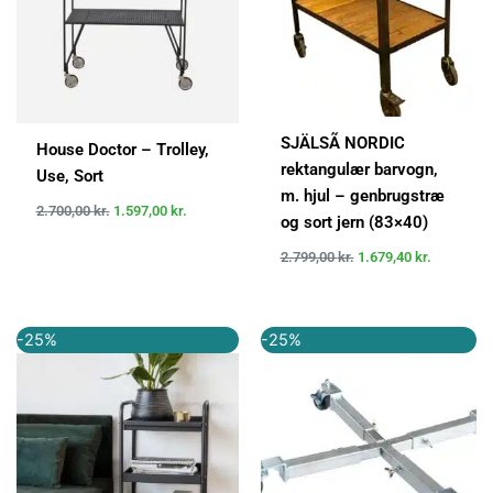
SJÄLSÃ NORDIC
House Doctor – Trolley,
rektangulær barvogn,
Use, Sort
m. hjul – genbrugstræ
2.700,00
kr.
1.597,00
kr.
og sort jern (83×40)
2.799,00
kr.
1.679,40
kr.
Den
Den
Den
Den
-25%
-25%
oprindelige
aktuelle
oprindelige
aktuelle
pris
pris
pris
pris
var:
er:
var:
er:
1.199,00 kr..
899,00 kr..
399,95 kr..
299,95 kr..