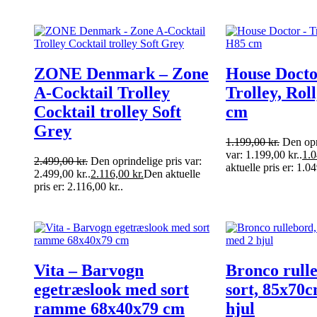
ZONE Denmark – Zone
House Docto
A-Cocktail Trolley
Trolley, Rol
Cocktail trolley Soft
cm
Grey
1.199,00
kr.
Den opr
var: 1.199,00 kr..
1.
2.499,00
kr.
Den oprindelige pris var:
aktuelle pris er: 1.04
2.499,00 kr..
2.116,00
kr.
Den aktuelle
pris er: 2.116,00 kr..
Vita – Barvogn
Bronco rull
egetræslook med sort
sort, 85x70
ramme 68x40x79 cm
hjul