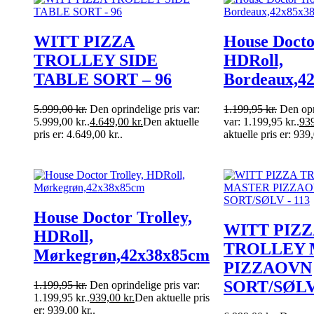
WITT PIZZA
House Docto
TROLLEY SIDE
HDRoll,
TABLE SORT – 96
Bordeaux,4
5.999,00
kr.
Den oprindelige pris var:
1.199,95
kr.
Den opr
5.999,00 kr..
4.649,00
kr.
Den aktuelle
var: 1.199,95 kr..
93
pris er: 4.649,00 kr..
aktuelle pris er: 939,
House Doctor Trolley,
WITT PIZ
HDRoll,
TROLLEY 
Mørkegrøn,42x38x85cm
PIZZAOVN
SORT/SØLV 
1.199,95
kr.
Den oprindelige pris var:
1.199,95 kr..
939,00
kr.
Den aktuelle pris
er: 939,00 kr..