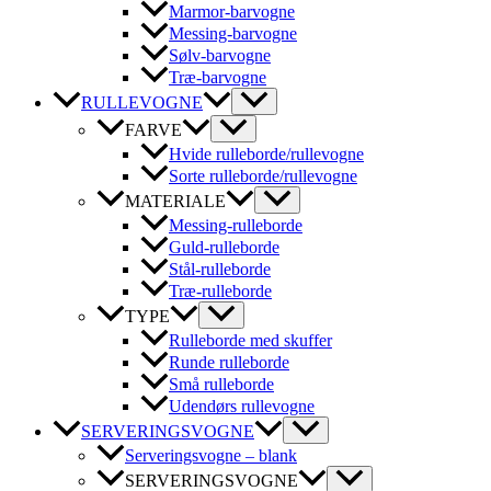
Marmor-barvogne
Messing-barvogne
Sølv-barvogne
Træ-barvogne
RULLEVOGNE
FARVE
Hvide rulleborde/rullevogne
Sorte rulleborde/rullevogne
MATERIALE
Messing-rulleborde
Guld-rulleborde
Stål-rulleborde
Træ-rulleborde
TYPE
Rulleborde med skuffer
Runde rulleborde
Små rulleborde
Udendørs rullevogne
SERVERINGSVOGNE
Serveringsvogne – blank
SERVERINGSVOGNE