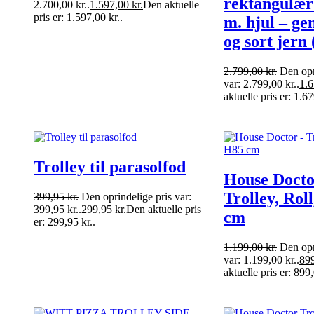
rektangulær
2.700,00 kr..
1.597,00
kr.
Den aktuelle
pris er: 1.597,00 kr..
m. hjul – g
og sort jern
2.799,00
kr.
Den opr
var: 2.799,00 kr..
1.
aktuelle pris er: 1.67
Trolley til parasolfod
House Docto
Trolley, Rol
399,95
kr.
Den oprindelige pris var:
399,95 kr..
299,95
kr.
Den aktuelle pris
cm
er: 299,95 kr..
1.199,00
kr.
Den opr
var: 1.199,00 kr..
89
aktuelle pris er: 899,