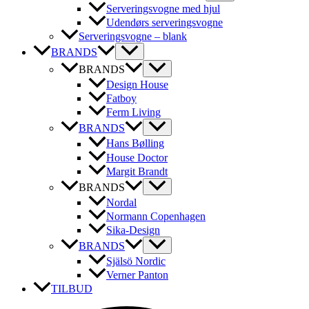
Serveringsvogne med hjul
Udendørs serveringsvogne
Serveringsvogne – blank
BRANDS
BRANDS
Design House
Fatboy
Ferm Living
BRANDS
Hans Bølling
House Doctor
Margit Brandt
BRANDS
Nordal
Normann Copenhagen
Sika-Design
BRANDS
Själsö Nordic
Verner Panton
TILBUD