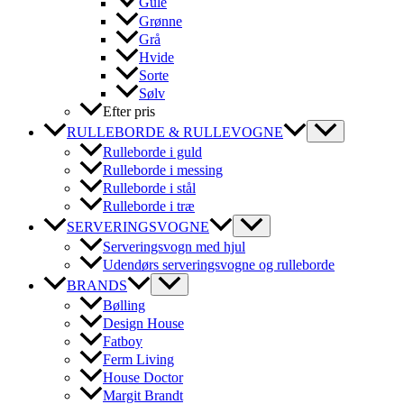
Gule
Grønne
Grå
Hvide
Sorte
Sølv
Efter pris
RULLEBORDE & RULLEVOGNE
Rulleborde i guld
Rulleborde i messing
Rulleborde i stål
Rulleborde i træ
SERVERINGSVOGNE
Serveringsvogn med hjul
Udendørs serveringsvogne og rulleborde
BRANDS
Bølling
Design House
Fatboy
Ferm Living
House Doctor
Margit Brandt