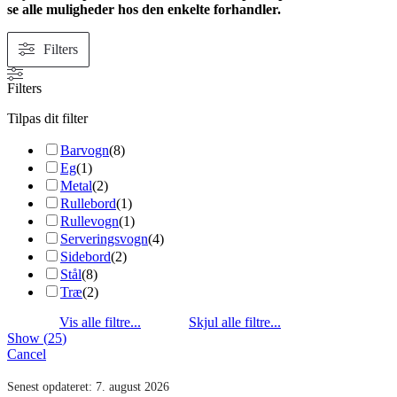
se alle muligheder hos den enkelte forhandler.
Filters
Filters
Tilpas dit filter
Barvogn
(
8
)
Eg
(
1
)
Metal
(
2
)
Rullebord
(
1
)
Rullevogn
(
1
)
Serveringsvogn
(
4
)
Sidebord
(
2
)
Stål
(
8
)
Træ
(
2
)
Show
(
25
)
Cancel
Senest opdateret:
7. august 2026