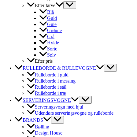
Efter farve
Blå
Guld
Gule
Grønne
Grå
Hvide
Sorte
Sølv
Efter pris
RULLEBORDE & RULLEVOGNE
Rulleborde i guld
Rulleborde i messing
Rulleborde i stål
Rulleborde i træ
SERVERINGSVOGNE
Serveringsvogn med hjul
Udendørs serveringsvogne og rulleborde
BRANDS
Bølling
Design House