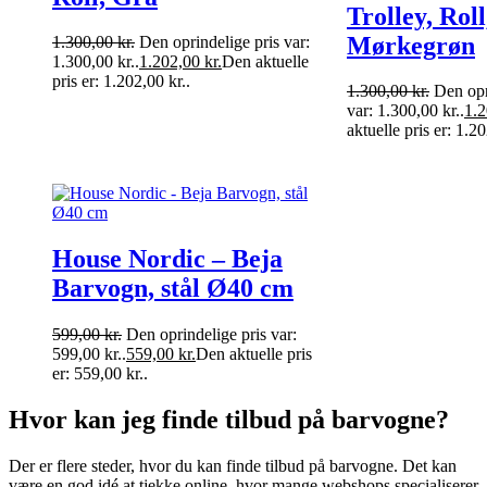
Trolley, Roll
Mørkegrøn
1.300,00
kr.
Den oprindelige pris var:
1.300,00 kr..
1.202,00
kr.
Den aktuelle
pris er: 1.202,00 kr..
1.300,00
kr.
Den opr
var: 1.300,00 kr..
1.
aktuelle pris er: 1.20
House Nordic – Beja
Barvogn, stål Ø40 cm
599,00
kr.
Den oprindelige pris var:
599,00 kr..
559,00
kr.
Den aktuelle pris
er: 559,00 kr..
Hvor kan jeg finde tilbud på barvogne?
Der er flere steder, hvor du kan finde tilbud på barvogne. Det kan
være en god idé at tjekke online, hvor mange webshops specialiserer