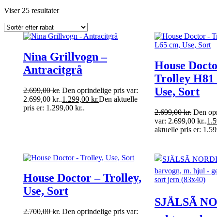
Viser 25 resultater
Nina Grillvogn –
House Docto
Antracitgrå
Trolley H81
Use, Sort
2.699,00
kr.
Den oprindelige pris var:
2.699,00 kr..
1.299,00
kr.
Den aktuelle
pris er: 1.299,00 kr..
2.699,00
kr.
Den opr
var: 2.699,00 kr..
1.
aktuelle pris er: 1.59
House Doctor – Trolley,
Use, Sort
SJÄLSÃ N
2.700,00
kr.
Den oprindelige pris var: