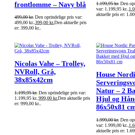
frontlomme – Navy blå
1.199,95
kr.
Den opr
var: 1.199,95 kr..
1.
aktuelle pris er: 1.00
499,00
kr.
Den oprindelige pris var:
499,00 kr..
399,00
kr.
Den aktuelle pris
er: 399,00 kr..
Nicolas Vahe – Trolley,
NVRoll, Grå,
House Nordi
38x85x42cm
Serveringsv
Natur – 2 B
1.199,95
kr.
Den oprindelige pris var:
Hjul og Hån
1.199,95 kr..
999,00
kr.
Den aktuelle pris
er: 999,00 kr..
86x50x81 c
1.999,00
kr.
Den opr
var: 1.999,00 kr..
1.
aktuelle pris er: 1.69