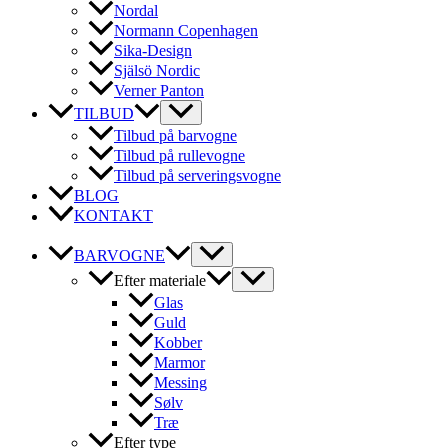
Nordal
Normann Copenhagen
Sika-Design
Själsö Nordic
Verner Panton
TILBUD
Tilbud på barvogne
Tilbud på rullevogne
Tilbud på serveringsvogne
BLOG
KONTAKT
BARVOGNE
Efter materiale
Glas
Guld
Kobber
Marmor
Messing
Sølv
Træ
Efter type