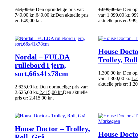
749,00
kr.
Den oprindelige pris var:
1.099,00
kr.
Den opr
749,00 kr..
649,00
kr.
Den aktuelle pris
var: 1.099,00 kr..
99
er: 649,00 kr..
aktuelle pris er: 999,
House Docto
Nordal – FULDA
Trolley, Roll
rullebord i jern,
sort,66x41x78cm
1.300,00
kr.
Den opr
var: 1.300,00 kr..
1.
aktuelle pris er: 1.20
2.625,00
kr.
Den oprindelige pris var:
2.625,00 kr..
2.415,00
kr.
Den aktuelle
pris er: 2.415,00 kr..
House Doctor – Trolley,
House Docto
Roll, Grå