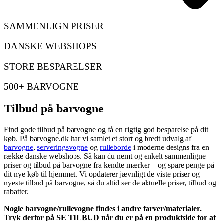
SAMMENLIGN PRISER
DANSKE WEBSHOPS
STORE BESPARELSER
500+ BARVOGNE
Tilbud på barvogne
Find gode tilbud på barvogne og få en rigtig god besparelse på dit
køb. På barvogne.dk har vi samlet et stort og bredt udvalg af
barvogne
,
serveringsvogne
og
rulleborde
i moderne designs fra en
række danske webshops. Så kan du nemt og enkelt sammenligne
priser og tilbud på barvogne fra kendte mærker – og spare penge på
dit nye køb til hjemmet. Vi opdaterer jævnligt de viste priser og
nyeste tilbud på barvogne, så du altid ser de aktuelle priser, tilbud og
rabatter.
Nogle barvogne/rullevogne findes i andre farver/materialer.
Tryk derfor på SE TILBUD når du er på en produktside for at