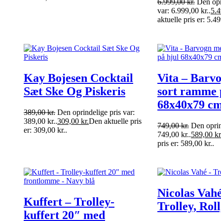
6.999,00
kr.
Den opr
var: 6.999,00 kr..
5.
aktuelle pris er: 5.49
Kay Bojesen Cocktail
Vita – Barv
Sæt Ske Og Piskeris
sort ramme 
68x40x79 c
389,00
kr.
Den oprindelige pris var:
389,00 kr..
309,00
kr.
Den aktuelle pris
749,00
kr.
Den oprin
er: 309,00 kr..
749,00 kr..
589,00
kr
pris er: 589,00 kr..
Nicolas Vahé
Kuffert – Trolley-
Trolley, Rol
kuffert 20″ med