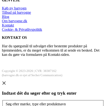
GENVEJE
Køb ny barvogn
Tilbud på barvogne
Blog
Om barvogne.dk
Kontakt
Cookie- & Privatlivspolitik
KONTAKT OS
Har du spørgsmål til udvalget eller bestemte produkter på
hjemmesiden, er du meget velkommen til at sende en besked. Det
kan du gøre via formularen på Kontakt-siden.
Copyright © 2023-2026 | CVR: 38387162
(barvogne.dk er ejet af Secher Communication)
Indtast dét du søger efter og tryk enter
Søg efter mærke, type eller produktnavn