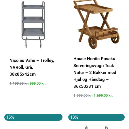
pris
pris
pris
pris
var:
er:
var:
er:
1.199,95 kr..
999,00 kr..
1.999,00 kr..
1.699,00 k
House Nordic Pasaku
Nicolas Vahe – Trolley,
Serveringsvogn Teak
NVRoll, Grå,
Natur – 2 Bakker med
38x85x42cm
Hjul og Håndtag –
1.199,95
kr.
999,00
kr.
86x50x81 cm
1.999,00
kr.
1.699,00
kr.
Den
Den
Den
Den
-15%
-13%
oprindelige
aktuelle
oprindelige
aktuelle
pris
pris
pris
pris