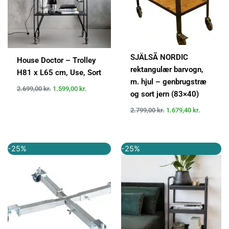
SJÄLSÃ NORDIC
House Doctor – Trolley
rektangulær barvogn,
H81 x L65 cm, Use, Sort
m. hjul – genbrugstræ
2.699,00
kr.
1.599,00
kr.
og sort jern (83×40)
2.799,00
kr.
1.679,40
kr.
Den
Den
Den
Den
-25%
-25%
oprindelige
aktuelle
oprindelige
aktuelle
pris
pris
pris
pris
var:
er:
var:
er:
399,95 kr..
299,95 kr..
1.199,00 kr..
899,00 kr..