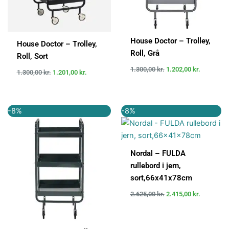
House Doctor – Trolley,
House Doctor – Trolley,
Roll, Grå
Roll, Sort
1.300,00
kr.
1.202,00
kr.
1.300,00
kr.
1.201,00
kr.
Den
Den
Den
Den
-8%
-8%
oprindelige
aktuelle
oprindelige
aktuelle
pris
pris
pris
pris
var:
er:
var:
er:
1.300,00 kr..
1.202,00 kr..
2.625,00 kr..
2.415,00 k
Nordal – FULDA
rullebord i jern,
sort,66x41x78cm
2.625,00
kr.
2.415,00
kr.