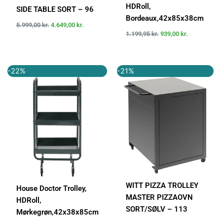
HDRoll,
SIDE TABLE SORT – 96
Bordeaux,42x85x38cm
5.999,00
kr.
4.649,00
kr.
1.199,95
kr.
939,00
kr.
Den
Den
Den
Den
-22%
-21%
oprindelige
aktuelle
oprindelige
aktuelle
pris
pris
pris
pris
var:
er:
var:
er:
1.199,95 kr..
939,00 kr..
6.999,00 kr..
5.499,00 k
WITT PIZZA TROLLEY
House Doctor Trolley,
MASTER PIZZAOVN
HDRoll,
SORT/SØLV – 113
Mørkegrøn,42x38x85cm