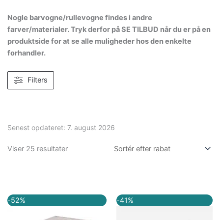
Nogle barvogne/rullevogne findes i andre
farver/materialer. Tryk derfor på SE TILBUD når du er på en
produktside for at se alle muligheder hos den enkelte
forhandler.
Filters
Senest opdateret:
7. august 2026
Viser 25 resultater
Den
Den
Den
Den
-52%
-41%
oprindelige
aktuelle
oprindelige
aktuelle
pris
pris
pris
pris