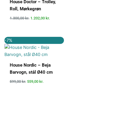
House Doctor – Trolley,
Roll, Mørkegrøn
1.300,00
kr.
1.202,00
kr.
Den
Den
-7%
oprindelige
aktuelle
pris
pris
var:
er:
599,00 kr..
559,00 kr..
House Nordic – Beja
Barvogn, stål Ø40 cm
599,00
kr.
559,00
kr.