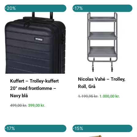
Den
Den
Den
Den
-20%
-17%
oprindelige
aktuelle
oprindelige
aktuelle
pris
pris
pris
pris
var:
er:
var:
er:
499,00 kr..
399,00 kr..
1.199,95 kr..
1.000,00 k
Nicolas Vahé – Trolley,
Kuffert – Trolley-kuffert
Roll, Grå
20″ med frontlomme –
Navy blå
1.199,95
kr.
1.000,00
kr.
499,00
kr.
399,00
kr.
Den
Den
Den
Den
-17%
-15%
oprindelige
aktuelle
oprindelige
aktuelle