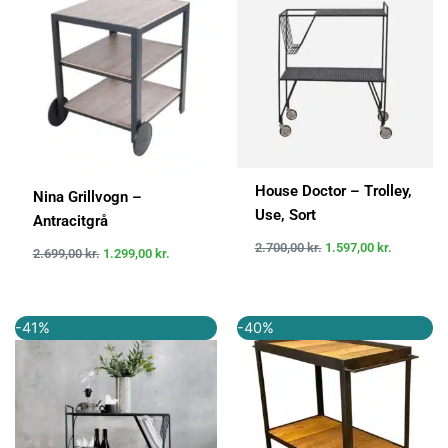
var:
er:
var:
er:
2.699,00 kr..
1.299,00 kr..
2.700,00 kr..
1.597,00 k
House Doctor – Trolley,
Nina Grillvogn –
Use, Sort
Antracitgrå
2.700,00
kr.
1.597,00
kr.
2.699,00
kr.
1.299,00
kr.
Den
Den
Den
Den
-41%
-40%
oprindelige
aktuelle
oprindelige
aktuelle
pris
pris
pris
pris
var:
er:
var:
er:
2.699,00 kr..
1.599,00 kr..
2.799,00 kr..
1.679,40 k