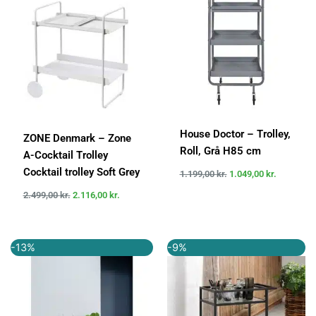
var:
er:
var:
er:
2.499,00 kr..
2.116,00 kr..
1.199,00 kr..
1.049,00 k
House Doctor – Trolley,
ZONE Denmark – Zone
Roll, Grå H85 cm
A-Cocktail Trolley
Cocktail trolley Soft Grey
1.199,00
kr.
1.049,00
kr.
2.499,00
kr.
2.116,00
kr.
Den
Den
Den
Den
-13%
-9%
oprindelige
aktuelle
oprindelige
aktuelle
pris
pris
pris
pris
var:
er:
var:
er:
749,00 kr..
649,00 kr..
1.099,00 kr..
999,00 kr..