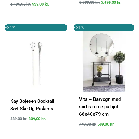
6.999,00
kr.
5.499,00
kr.
1.199,95
kr.
939,00
kr.
Den
Den
Den
Den
-21%
-21%
oprindelige
aktuelle
oprindelige
aktuelle
pris
pris
pris
pris
var:
er:
var:
er:
389,00 kr..
309,00 kr..
749,00 kr..
589,00 kr..
Vita – Barvogn med
Kay Bojesen Cocktail
sort ramme på hjul
Sæt Ske Og Piskeris
68x40x79 cm
389,00
kr.
309,00
kr.
749,00
kr.
589,00
kr.