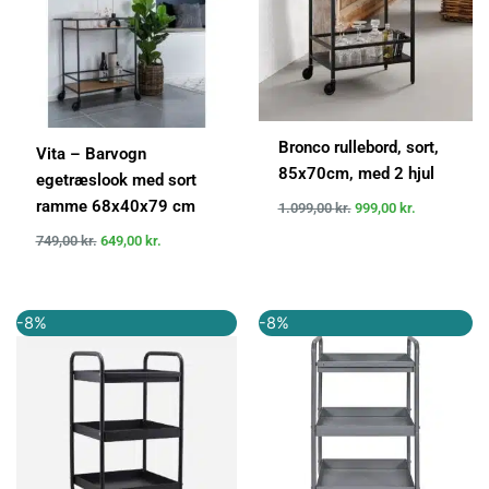
Bronco rullebord, sort,
Vita – Barvogn
85x70cm, med 2 hjul
egetræslook med sort
ramme 68x40x79 cm
1.099,00
kr.
999,00
kr.
749,00
kr.
649,00
kr.
Den
Den
Den
Den
-8%
-8%
oprindelige
aktuelle
oprindelige
aktuelle
pris
pris
pris
pris
var:
er:
var:
er:
1.300,00 kr..
1.201,00 kr..
1.300,00 kr..
1.202,00 k