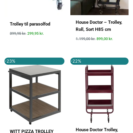
House Doctor – Trolley,
Trolley til parasolfod
Roll, Sort H85 cm
399,95
kr.
299,95
kr.
1.199,00
kr.
899,00
kr.
Den
Den
Den
Den
-23%
-22%
oprindelige
aktuelle
oprindelige
aktuelle
pris
pris
pris
pris
var:
er:
var:
er:
5.999,00 kr..
4.649,00 kr..
1.199,95 kr..
939,00 kr..
House Doctor Trolley,
WITT PIZZA TROLLEY