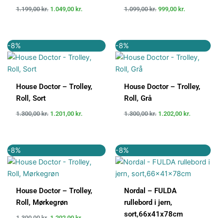
1.199,00
kr.
1.049,00
kr.
1.099,00
kr.
999,00
kr.
Den
Den
Den
Den
-8%
-8%
oprindelige
aktuelle
oprindelige
aktuelle
pris
pris
pris
pris
var:
er:
var:
er:
1.300,00 kr..
1.201,00 kr..
1.300,00 kr..
1.202,00 k
House Doctor – Trolley,
House Doctor – Trolley,
Roll, Sort
Roll, Grå
1.300,00
kr.
1.201,00
kr.
1.300,00
kr.
1.202,00
kr.
Den
Den
Den
Den
-8%
-8%
oprindelige
aktuelle
oprindelige
aktuelle
pris
pris
pris
pris
var:
er:
var:
er:
1.300,00 kr..
1.202,00 kr..
2.625,00 kr..
2.415,00 k
House Doctor – Trolley,
Nordal – FULDA
Roll, Mørkegrøn
rullebord i jern,
sort,66x41x78cm
1.300,00
kr.
1.202,00
kr.