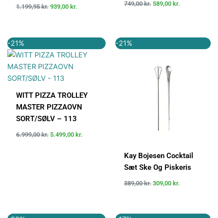
749,00
kr.
589,00
kr.
1.199,95
kr.
939,00
kr.
Den
Den
Den
Den
-21%
-21%
oprindelige
aktuelle
oprindelige
aktuelle
pris
pris
pris
pris
var:
er:
var:
er:
6.999,00 kr..
5.499,00 kr..
389,00 kr..
309,00 kr..
WITT PIZZA TROLLEY
MASTER PIZZAOVN
SORT/SØLV – 113
6.999,00
kr.
5.499,00
kr.
Kay Bojesen Cocktail
Sæt Ske Og Piskeris
389,00
kr.
309,00
kr.
Den
Den
Den
Den