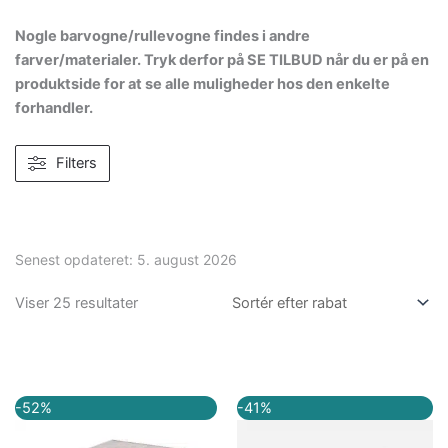
Nogle barvogne/rullevogne findes i andre
farver/materialer. Tryk derfor på SE TILBUD når du er på en
produktside for at se alle muligheder hos den enkelte
forhandler.
Filters
Senest opdateret:
5. august 2026
Viser 25 resultater
Den
Den
Den
Den
-52%
-41%
oprindelige
aktuelle
oprindelige
aktuelle
pris
pris
pris
pris