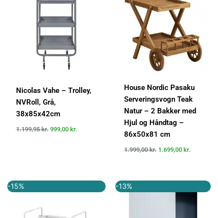
1.199,95 kr..
999,00 kr..
1.999,00 kr..
1.699,00 k
House Nordic Pasaku
Nicolas Vahe – Trolley,
Serveringsvogn Teak
NVRoll, Grå,
Natur – 2 Bakker med
38x85x42cm
Hjul og Håndtag –
1.199,95
kr.
999,00
kr.
86x50x81 cm
1.999,00
kr.
1.699,00
kr.
Den
Den
Den
Den
-15%
-13%
oprindelige
aktuelle
oprindelige
aktuelle
pris
pris
pris
pris
var:
er:
var:
er:
2.499,00 kr..
2.116,00 kr..
749,00 kr..
649,00 kr..