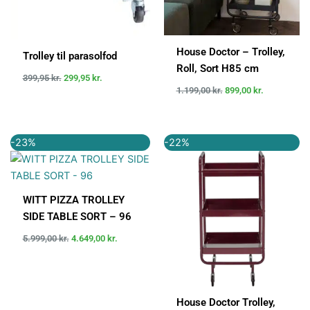
House Doctor – Trolley,
Trolley til parasolfod
Roll, Sort H85 cm
399,95
kr.
299,95
kr.
1.199,00
kr.
899,00
kr.
Den
Den
Den
Den
-23%
-22%
oprindelige
aktuelle
oprindelige
aktuelle
pris
pris
pris
pris
var:
er:
var:
er:
5.999,00 kr..
4.649,00 kr..
1.199,95 kr..
939,00 kr..
WITT PIZZA TROLLEY
SIDE TABLE SORT – 96
5.999,00
kr.
4.649,00
kr.
House Doctor Trolley,