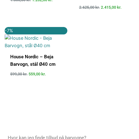
2.625,00
kr.
2.415,00
kr.
Den
Den
-7%
oprindelige
aktuelle
pris
pris
var:
er:
599,00 kr..
559,00 kr..
House Nordic – Beja
Barvogn, stål Ø40 cm
599,00
kr.
559,00
kr.
Hvor kan jeg finde tilbud på barvogne?