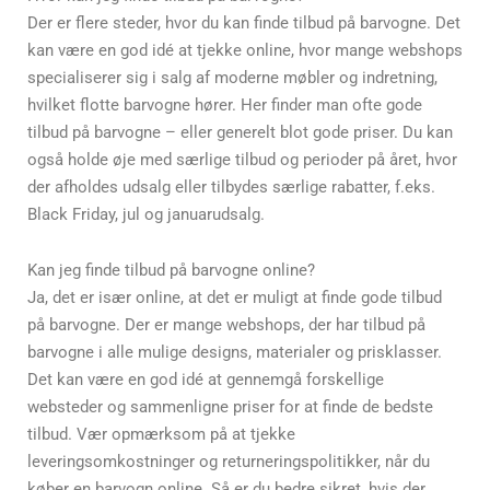
Der er flere steder, hvor du kan finde tilbud på barvogne. Det
kan være en god idé at tjekke online, hvor mange webshops
specialiserer sig i salg af moderne møbler og indretning,
hvilket flotte barvogne hører. Her finder man ofte gode
tilbud på barvogne – eller generelt blot gode priser. Du kan
også holde øje med særlige tilbud og perioder på året, hvor
der afholdes udsalg eller tilbydes særlige rabatter, f.eks.
Black Friday, jul og januarudsalg.
Kan jeg finde tilbud på barvogne online?
Ja, det er især online, at det er muligt at finde gode tilbud
på barvogne. Der er mange webshops, der har tilbud på
barvogne i alle mulige designs, materialer og prisklasser.
Det kan være en god idé at gennemgå forskellige
websteder og sammenligne priser for at finde de bedste
tilbud. Vær opmærksom på at tjekke
leveringsomkostninger og returneringspolitikker, når du
køber en barvogn online. Så er du bedre sikret, hvis der