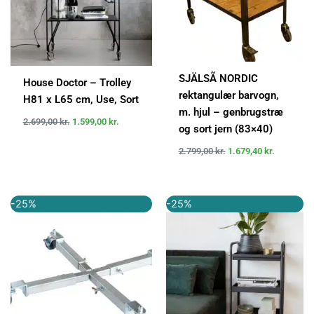
SJÄLSÃ NORDIC
House Doctor – Trolley
rektangulær barvogn,
H81 x L65 cm, Use, Sort
m. hjul – genbrugstræ
2.699,00
kr.
1.599,00
kr.
og sort jern (83×40)
2.799,00
kr.
1.679,40
kr.
Den
Den
Den
Den
-25%
-25%
oprindelige
aktuelle
oprindelige
aktuelle
pris
pris
pris
pris
var:
er:
var:
er:
399,95 kr..
299,95 kr..
1.199,00 kr..
899,00 kr..