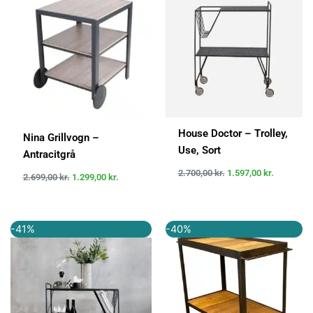
var:
er:
var:
er:
2.699,00 kr..
1.299,00 kr..
2.700,00 kr..
1.597,00 k
House Doctor – Trolley,
Nina Grillvogn –
Use, Sort
Antracitgrå
2.700,00
kr.
1.597,00
kr.
2.699,00
kr.
1.299,00
kr.
Den
Den
Den
Den
-41%
-40%
oprindelige
aktuelle
oprindelige
aktuelle
pris
pris
pris
pris
var:
er:
var:
er:
2.699,00 kr..
1.599,00 kr..
2.799,00 kr..
1.679,40 k