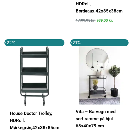
HDRoll,
Bordeaux,42x85x38cm
1.199,95
kr.
939,00
kr.
Den
Den
Den
Den
-22%
-21%
oprindelige
aktuelle
oprindelige
aktuelle
pris
pris
pris
pris
var:
er:
var:
er:
1.199,95 kr..
939,00 kr..
749,00 kr..
589,00 kr..
Vita – Barvogn med
House Doctor Trolley,
sort ramme på hjul
HDRoll,
68x40x79 cm
Mørkegrøn,42x38x85cm