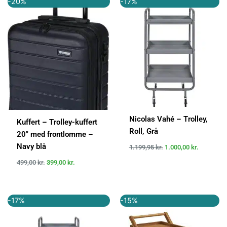
-20%
-17%
oprindelige
aktuelle
oprindelige
aktuelle
pris
pris
pris
pris
var:
er:
var:
er:
499,00 kr..
399,00 kr..
1.199,95 kr..
1.000,00 k
Nicolas Vahé – Trolley,
Kuffert – Trolley-kuffert
Roll, Grå
20″ med frontlomme –
Navy blå
1.199,95
kr.
1.000,00
kr.
499,00
kr.
399,00
kr.
Den
Den
Den
Den
-17%
-15%
oprindelige
aktuelle
oprindelige
aktuelle
pris
pris
pris
pris
var:
er:
var:
er: