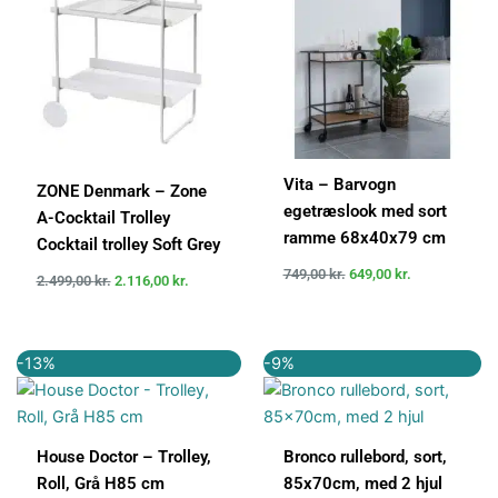
Vita – Barvogn
ZONE Denmark – Zone
egetræslook med sort
A-Cocktail Trolley
ramme 68x40x79 cm
Cocktail trolley Soft Grey
749,00
kr.
649,00
kr.
2.499,00
kr.
2.116,00
kr.
Den
Den
Den
Den
-13%
-9%
oprindelige
aktuelle
oprindelige
aktuelle
pris
pris
pris
pris
var:
er:
var:
er:
1.199,00 kr..
1.049,00 kr..
1.099,00 kr..
999,00 kr..
House Doctor – Trolley,
Bronco rullebord, sort,
Roll, Grå H85 cm
85x70cm, med 2 hjul