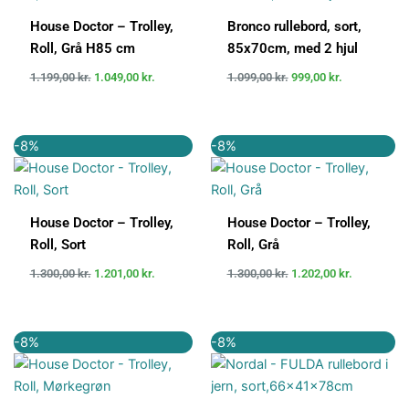
1.199,00 kr..
1.049,00 kr..
1.099,00 kr..
999,00 kr..
House Doctor – Trolley,
Bronco rullebord, sort,
Roll, Grå H85 cm
85x70cm, med 2 hjul
1.199,00
kr.
1.049,00
kr.
1.099,00
kr.
999,00
kr.
Den
Den
Den
Den
-8%
-8%
oprindelige
aktuelle
oprindelige
aktuelle
pris
pris
pris
pris
var:
er:
var:
er:
1.300,00 kr..
1.201,00 kr..
1.300,00 kr..
1.202,00 kr
House Doctor – Trolley,
House Doctor – Trolley,
Roll, Sort
Roll, Grå
1.300,00
kr.
1.201,00
kr.
1.300,00
kr.
1.202,00
kr.
Den
Den
Den
Den
-8%
-8%
oprindelige
aktuelle
oprindelige
aktuelle
pris
pris
pris
pris
var:
er:
var:
er:
1.300,00 kr..
1.202,00 kr..
2.625,00 kr..
2.415,00 kr