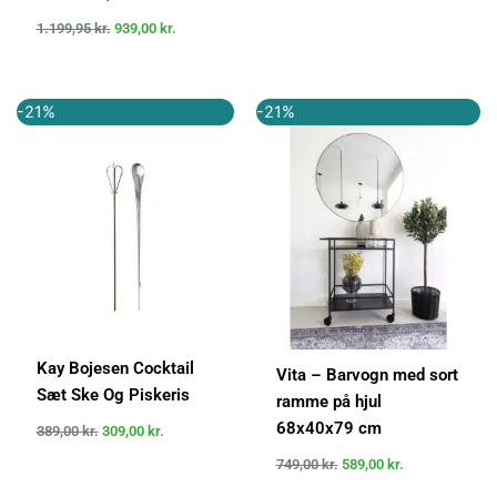
1.199,95
kr.
939,00
kr.
Den
Den
Den
Den
-21%
-21%
oprindelige
aktuelle
oprindelige
aktuelle
pris
pris
pris
pris
var:
er:
var:
er:
389,00 kr..
309,00 kr..
749,00 kr..
589,00 kr..
Kay Bojesen Cocktail
Vita – Barvogn med sort
Sæt Ske Og Piskeris
ramme på hjul
68x40x79 cm
389,00
kr.
309,00
kr.
749,00
kr.
589,00
kr.