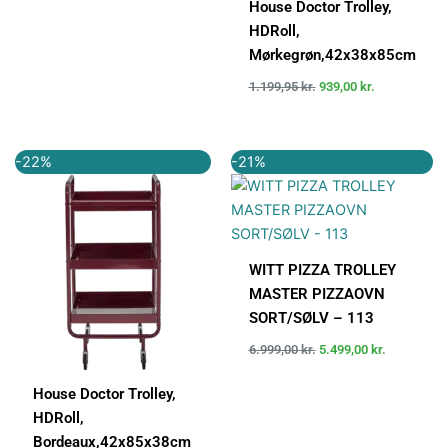
House Doctor Trolley,
HDRoll,
Mørkegrøn,42x38x85cm
1.199,95
kr.
939,00
kr.
Den
Den
Den
Den
-22%
-21%
oprindelige
aktuelle
oprindelige
aktuelle
pris
pris
pris
pris
var:
er:
var:
er:
1.199,95 kr..
939,00 kr..
6.999,00 kr..
5.499,00 kr
WITT PIZZA TROLLEY
MASTER PIZZAOVN
SORT/SØLV – 113
6.999,00
kr.
5.499,00
kr.
House Doctor Trolley,
HDRoll,
Bordeaux,42x85x38cm