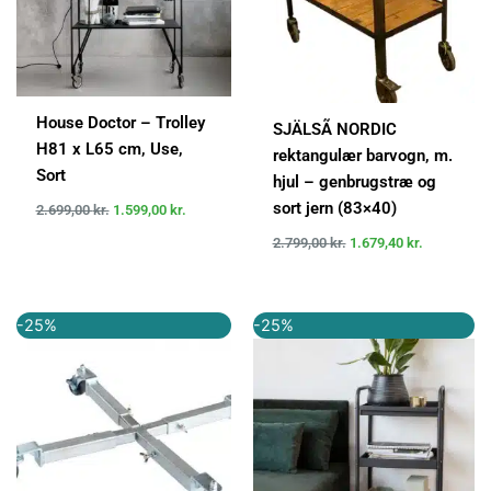
House Doctor – Trolley
SJÄLSÃ NORDIC
H81 x L65 cm, Use,
rektangulær barvogn, m.
Sort
hjul – genbrugstræ og
sort jern (83×40)
2.699,00
kr.
1.599,00
kr.
2.799,00
kr.
1.679,40
kr.
Den
Den
Den
Den
-25%
-25%
oprindelige
aktuelle
oprindelige
aktuelle
pris
pris
pris
pris
var:
er:
var:
er:
399,95 kr..
299,95 kr..
1.199,00 kr..
899,00 kr..