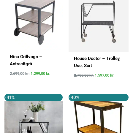
var:
er:
var:
er:
2.699,00 kr..
1.299,00 kr..
2.700,00 kr..
1.597,00 kr
Nina Grillvogn –
House Doctor – Trolley,
Antracitgrå
Use, Sort
2.699,00
kr.
1.299,00
kr.
2.700,00
kr.
1.597,00
kr.
Den
Den
Den
Den
-41%
-40%
oprindelige
aktuelle
oprindelige
aktuelle
pris
pris
pris
pris
var:
er:
var:
er:
2.699,00 kr..
1.599,00 kr..
2.799,00 kr..
1.679,40 kr