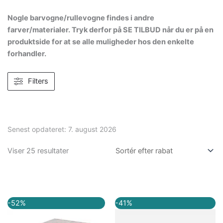
Nogle barvogne/rullevogne findes i andre
farver/materialer. Tryk derfor på SE TILBUD når du er på en
produktside for at se alle muligheder hos den enkelte
forhandler.
Filters
Senest opdateret:
7. august 2026
Viser 25 resultater
Den
Den
Den
Den
-52%
-41%
oprindelige
aktuelle
oprindelige
aktuelle
pris
pris
pris
pris