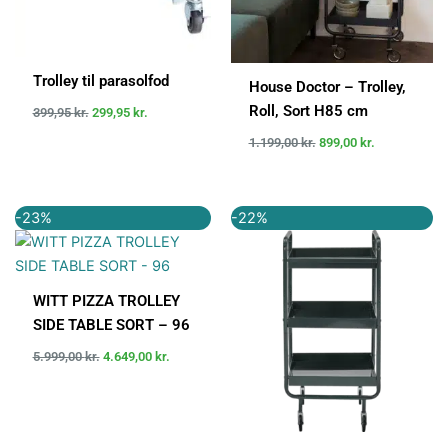
Trolley til parasolfod
House Doctor – Trolley,
Roll, Sort H85 cm
399,95
kr.
299,95
kr.
1.199,00
kr.
899,00
kr.
Den
Den
Den
Den
-23%
-22%
oprindelige
aktuelle
oprindelige
aktuelle
pris
pris
pris
pris
var:
er:
var:
er:
5.999,00 kr..
4.649,00 kr..
1.199,95 kr..
939,00 kr..
WITT PIZZA TROLLEY
SIDE TABLE SORT – 96
5.999,00
kr.
4.649,00
kr.