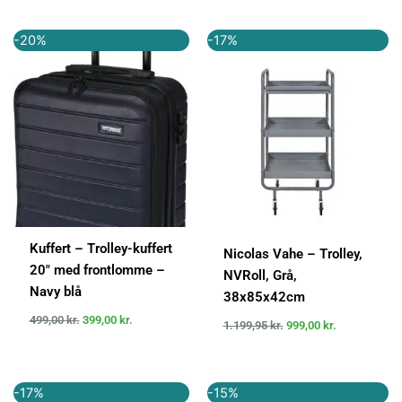
Den
Den
Den
Den
-20%
-17%
oprindelige
aktuelle
oprindelige
aktuelle
pris
pris
pris
pris
var:
er:
var:
er:
499,00 kr..
399,00 kr..
1.199,95 kr..
999,00 kr..
Kuffert – Trolley-kuffert
Nicolas Vahe – Trolley,
20″ med frontlomme –
NVRoll, Grå,
Navy blå
38x85x42cm
499,00
kr.
399,00
kr.
1.199,95
kr.
999,00
kr.
Den
Den
Den
Den
-17%
-15%