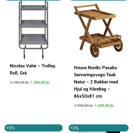
oprindelige
aktuelle
oprindelige
aktuelle
pris
pris
pris
pris
var:
er:
var:
er:
1.199,95 kr..
1.000,00 kr..
1.999,00 kr..
1.699,00 kr
Nicolas Vahé – Trolley,
House Nordic Pasaku
Roll, Grå
Serveringsvogn Teak
Natur – 2 Bakker med
1.199,95
kr.
1.000,00
kr.
Hjul og Håndtag –
86x50x81 cm
1.999,00
kr.
1.699,00
kr.
Den
Den
Den
Den
-15%
-13%
oprindelige
aktuelle
oprindelige
aktuelle