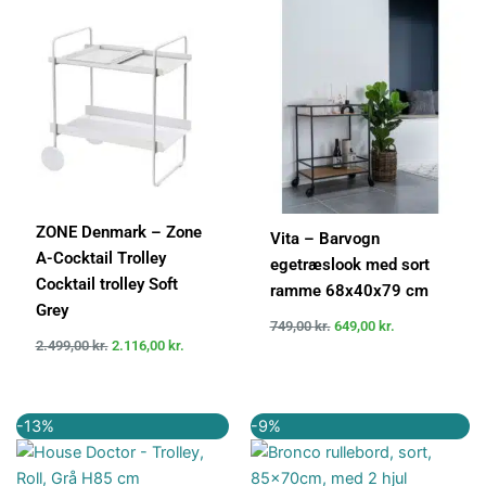
pris
pris
pris
pris
var:
er:
var:
er:
2.499,00 kr..
2.116,00 kr..
749,00 kr..
649,00 kr..
ZONE Denmark – Zone
Vita – Barvogn
A-Cocktail Trolley
egetræslook med sort
Cocktail trolley Soft
ramme 68x40x79 cm
Grey
749,00
kr.
649,00
kr.
2.499,00
kr.
2.116,00
kr.
Den
Den
Den
Den
-13%
-9%
oprindelige
aktuelle
oprindelige
aktuelle
pris
pris
pris
pris
var:
er:
var:
er: