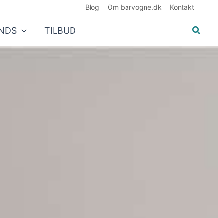
Blog
Om barvogne.dk
Kontakt
NDS
TILBUD