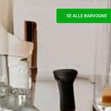
SE ALLE BARVOGNE