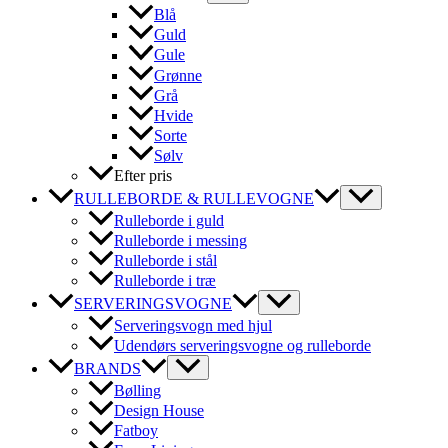
Blå
Guld
Gule
Grønne
Grå
Hvide
Sorte
Sølv
Efter pris
RULLEBORDE & RULLEVOGNE
Rulleborde i guld
Rulleborde i messing
Rulleborde i stål
Rulleborde i træ
SERVERINGSVOGNE
Serveringsvogn med hjul
Udendørs serveringsvogne og rulleborde
BRANDS
Bølling
Design House
Fatboy