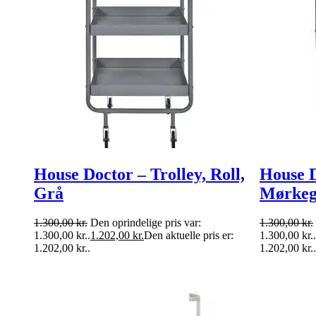
House Doctor – Trolley, Roll,
House D
Grå
Mørkeg
1.300,00
kr.
Den oprindelige pris var:
1.300,00
kr.
1.300,00 kr..
1.202,00
kr.
Den aktuelle pris er:
1.300,00 kr..
1.202,00 kr..
1.202,00 kr..