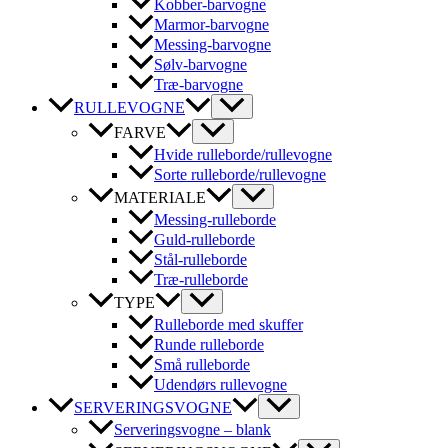
Kobber-barvogne
Marmor-barvogne
Messing-barvogne
Sølv-barvogne
Træ-barvogne
RULLEVOGNE
FARVE
Hvide rulleborde/rullevogne
Sorte rulleborde/rullevogne
MATERIALE
Messing-rulleborde
Guld-rulleborde
Stål-rulleborde
Træ-rulleborde
TYPE
Rulleborde med skuffer
Runde rulleborde
Små rulleborde
Udendørs rullevogne
SERVERINGSVOGNE
Serveringsvogne – blank