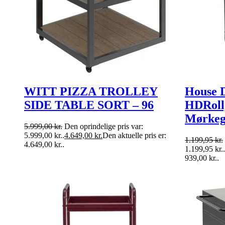
WITT PIZZA TROLLEY
House D
SIDE TABLE SORT – 96
HDRoll
Mørkeg
5.999,00
kr.
Den oprindelige pris var:
5.999,00 kr..
4.649,00
kr.
Den aktuelle pris er:
1.199,95
kr.
4.649,00 kr..
1.199,95 kr..
939,00 kr..