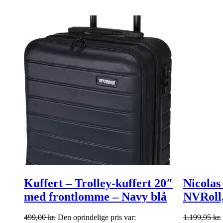
Kuffert – Trolley-kuffert 20″
Nicolas
med frontlomme – Navy blå
NVRoll
499,00
kr.
Den oprindelige pris var:
1.199,95
kr.