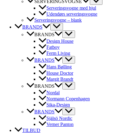
SERVERINGSVOGNE
Serveringsvogne med hjul
Udendørs serveringsvogne
Serveringsvogne – blank
BRANDS
BRANDS
Design House
Fatboy
Ferm Living
BRANDS
Hans Bølling
House Doctor
Margit Brandt
BRANDS
Nordal
Normann Copenhagen
Sika-Design
BRANDS
Själsö Nordic
Verner Panton
TILBUD