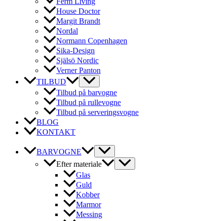
Ferm Living
House Doctor
Margit Brandt
Nordal
Normann Copenhagen
Sika-Design
Själsö Nordic
Verner Panton
TILBUD
Tilbud på barvogne
Tilbud på rullevogne
Tilbud på serveringsvogne
BLOG
KONTAKT
BARVOGNE
Efter materiale
Glas
Guld
Kobber
Marmor
Messing