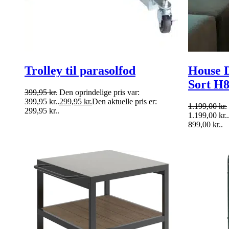
Trolley til parasolfod
House D
Sort H
399,95
kr.
Den oprindelige pris var:
399,95 kr..
299,95
kr.
Den aktuelle pris er:
1.199,00
kr.
299,95 kr..
1.199,00 kr..
899,00 kr..