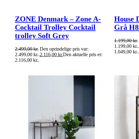
ZONE Denmark – Zone A-
House D
Cocktail Trolley Cocktail
Grå H8
trolley Soft Grey
1.199,00
kr.
1.199,00 kr..
2.499,00
kr.
Den oprindelige pris var:
1.049,00 kr..
2.499,00 kr..
2.116,00
kr.
Den aktuelle pris er:
2.116,00 kr..