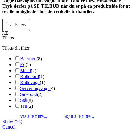
Nogle barvogne/rullevogne findes i andre farver/materialer.
Tryk derfor på SE TILBUD når du er på en produktside for at
se alle muligheder hos den enkelte forhandler.
Filters
Filters
Tilpas dit filter
Barvogn
(
8
)
Eg
(
1
)
Metal
(
2
)
Rullebord
(
1
)
Rullevogn
(
1
)
Serveringsvogn
(
4
)
Sidebord
(
2
)
Stål
(
8
)
Træ
(
2
)
Show
(
25
)
Cancel