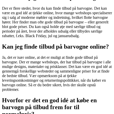
Der er flere steder, hvor du kan finde tilbud på barvogne. Det kan
være en god idé at tjekke online, hvor mange webshops specialiserer
sig i salg af moderne møbler og indretning, hvilket flotte barvogne
hører. Her finder man ofte gode tilbud på barvogne – eller generelt
blot gode priser. Du kan også holde øje med særlige tilbud og
perioder på året, hvor der afholdes udsalg eller tilbydes særlige
rabatter, f.eks. Black Friday, jul og januarudsalg.
Kan jeg finde tilbud på barvogne online?
Ja, det er især online, at det er muligt at finde gode tilbud på
barvogne. Der er mange webshops, der har tilbud på barvogne i alle
mulige designs, materialer og prisklasser. Det kan være en god idé at
gennemgå forskellige websteder og sammenligne priser for at finde
de bedste tilbud. Vær opmærksom på at tjekke
leveringsomkostninger og returneringspolitikker, når du køber en
barvogn online. Så er du bedre sikret, hvis der skulle opstå
problemer.
Hvorfor er det en god idé at købe en
barvogn på tilbud frem for til
normalpris?