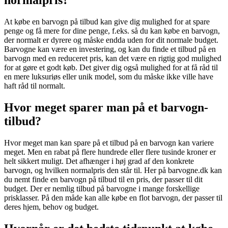
At købe en barvogn på tilbud kan give dig mulighed for at spare
penge og få mere for dine penge, f.eks. så du kan købe en barvogn,
der normalt er dyrere og måske endda uden for dit normale budget.
Barvogne kan være en investering, og kan du finde et tilbud på en
barvogn med en reduceret pris, kan det være en rigtig god mulighed
for at gøre et godt køb. Det giver dig også mulighed for at få råd til
en mere luksuriøs eller unik model, som du måske ikke ville have
haft råd til normalt.
Hvor meget sparer man på et barvogn-
tilbud?
Hvor meget man kan spare på et tilbud på en barvogn kan variere
meget. Men en rabat på flere hundrede eller flere tusinde kroner er
helt sikkert muligt. Det afhænger i høj grad af den konkrete
barvogn, og hvilken normalpris den står til. Her på barvogne.dk kan
du nemt finde en barvogn på tilbud til en pris, der passer til dit
budget. Der er nemlig tilbud på barvogne i mange forskellige
prisklasser. På den måde kan alle købe en flot barvogn, der passer til
deres hjem, behov og budget.