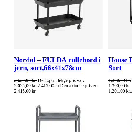
Nordal – FULDA rullebord i
House D
jern, sort,66x41x78cm
Sort
2.625,00
kr.
Den oprindelige pris var:
1.300,00
kr.
2.625,00 kr..
2.415,00
kr.
Den aktuelle pris er:
1.300,00 kr..
2.415,00 kr..
1.201,00 kr..