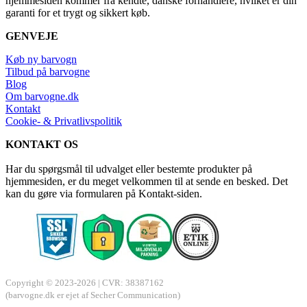
hjemmesiden kommer fra kendte, danske forhandlere, hvilket er din
garanti for et trygt og sikkert køb.
GENVEJE
Køb ny barvogn
Tilbud på barvogne
Blog
Om barvogne.dk
Kontakt
Cookie- & Privatlivspolitik
KONTAKT OS
Har du spørgsmål til udvalget eller bestemte produkter på
hjemmesiden, er du meget velkommen til at sende en besked. Det
kan du gøre via formularen på Kontakt-siden.
Copyright © 2023-2026 | CVR: 38387162
(barvogne.dk er ejet af Secher Communication)