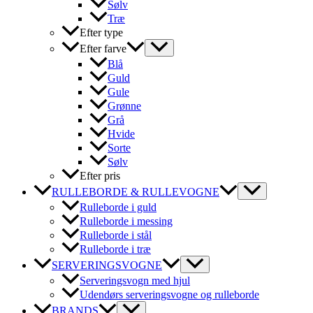
Sølv
Træ
Efter type
Efter farve
Blå
Guld
Gule
Grønne
Grå
Hvide
Sorte
Sølv
Efter pris
RULLEBORDE & RULLEVOGNE
Rulleborde i guld
Rulleborde i messing
Rulleborde i stål
Rulleborde i træ
SERVERINGSVOGNE
Serveringsvogn med hjul
Udendørs serveringsvogne og rulleborde
BRANDS