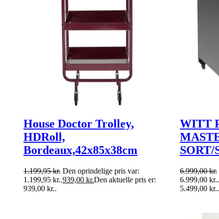
House Doctor Trolley,
WITT 
HDRoll,
MASTE
Bordeaux,42x85x38cm
SORT/S
1.199,95
kr.
Den oprindelige pris var:
6.999,00
kr.
1.199,95 kr..
939,00
kr.
Den aktuelle pris er:
6.999,00 kr..
939,00 kr..
5.499,00 kr..