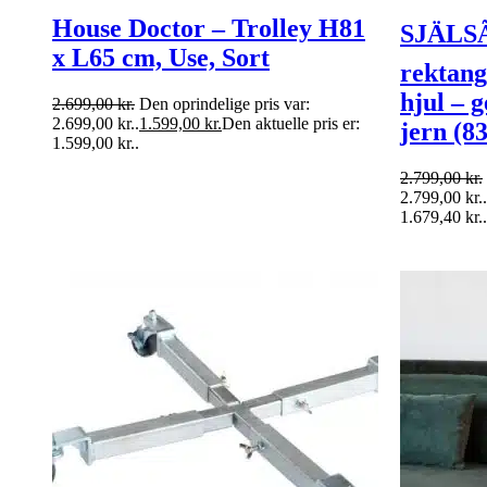
House Doctor – Trolley H81
SJÄLS
x L65 cm, Use, Sort
rektang
hjul – 
2.699,00
kr.
Den oprindelige pris var:
2.699,00 kr..
1.599,00
kr.
Den aktuelle pris er:
jern (8
1.599,00 kr..
2.799,00
kr.
2.799,00 kr..
1.679,40 kr..