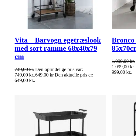
Vita – Barvogn egetræslook
Bronco 
med sort ramme 68x40x79
85x70cm
cm
1.099,00
kr.
1.099,00 kr..
749,00
kr.
Den oprindelige pris var:
999,00 kr..
749,00 kr..
649,00
kr.
Den aktuelle pris er:
649,00 kr..