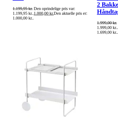
2 Bakke
1.199,95
kr.
Den oprindelige pris var:
Håndta
1.199,95 kr..
1.000,00
kr.
Den aktuelle pris er:
1.000,00 kr..
1.999,00
kr.
1.999,00 kr..
1.699,00 kr..