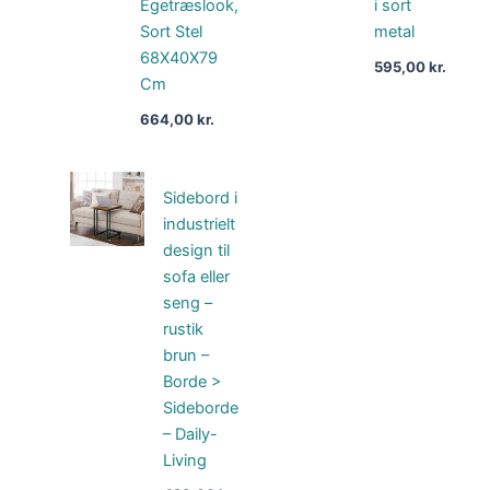
Egetræslook,
i sort
Sort Stel
metal
68X40X79
595,00
kr.
Cm
664,00
kr.
Sidebord i
industrielt
design til
sofa eller
seng –
rustik
brun –
Borde >
Sideborde
– Daily-
Living