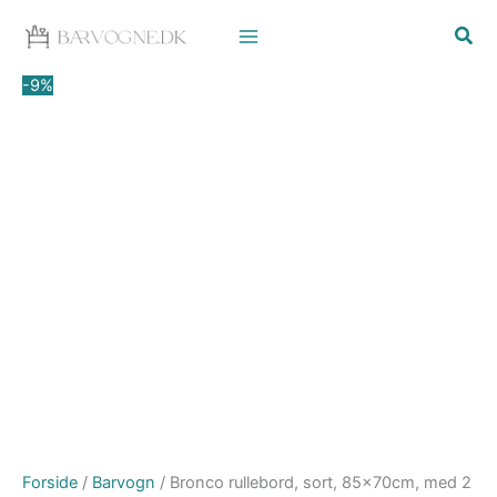
Gå
Den
Den
til
oprindelige
aktuelle
indholdet
pris
pris
-9%
var:
er:
1.099,00 kr..
999,00 kr..
Forside
/
Barvogn
/ Bronco rullebord, sort, 85x70cm, med 2