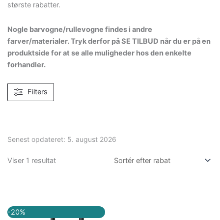
største rabatter.
Nogle barvogne/rullevogne findes i andre
farver/materialer. Tryk derfor på SE TILBUD når du er på en
produktside for at se alle muligheder hos den enkelte
forhandler.
Filters
Senest opdateret:
5. august 2026
Viser 1 resultat
Den
Den
-20%
oprindelige
aktuelle