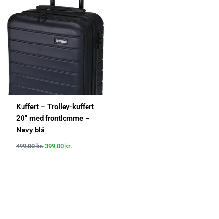
pris
pris
var:
er:
499,00 kr..
399,00 kr..
Kuffert – Trolley-kuffert
20″ med frontlomme –
Navy blå
499,00
kr.
399,00
kr.