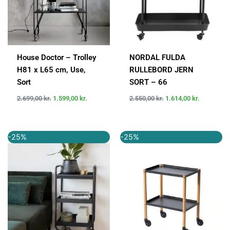
House Doctor – Trolley
NORDAL FULDA
H81 x L65 cm, Use,
RULLEBORD JERN
Sort
SORT – 66
2.699,00
kr.
1.599,00
kr.
2.550,00
kr.
1.614,00
kr.
Den
Den
Den
Den
-25%
-25%
oprindelige
aktuelle
oprindelige
aktuelle
pris
pris
pris
pris
var:
er:
var:
er:
1.199,00 kr..
899,00 kr..
1.495,00 kr..
1.120,00 kr