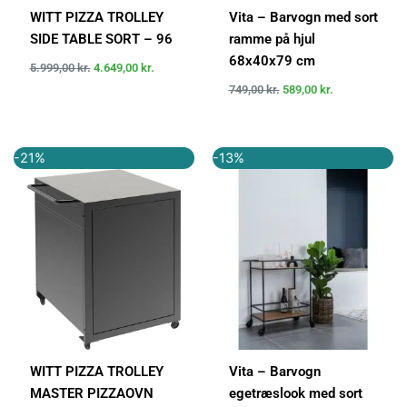
WITT PIZZA TROLLEY
Vita – Barvogn med sort
SIDE TABLE SORT – 96
ramme på hjul
68x40x79 cm
5.999,00
kr.
4.649,00
kr.
749,00
kr.
589,00
kr.
Den
Den
Den
Den
-21%
-13%
oprindelige
aktuelle
oprindelige
aktuelle
pris
pris
pris
pris
var:
er:
var:
er:
6.999,00 kr..
5.499,00 kr..
749,00 kr..
649,00 kr..
WITT PIZZA TROLLEY
Vita – Barvogn
MASTER PIZZAOVN
egetræslook med sort