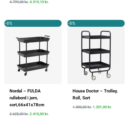
4.799,00
kr.
4.319,10
kr.
Den
Den
Den
Den
-8%
-8%
oprindelige
aktuelle
oprindelige
aktuelle
pris
pris
pris
pris
var:
er:
var:
er:
2.625,00 kr..
2.415,00 kr..
1.300,00 kr..
1.201,00 kr
Nordal – FULDA
House Doctor – Trolley,
rullebord i jern,
Roll, Sort
sort,66x41x78cm
1.300,00
kr.
1.201,00
kr.
2.625,00
kr.
2.415,00
kr.