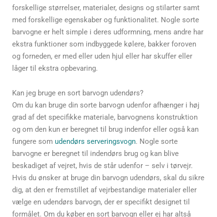
forskellige størrelser, materialer, designs og stilarter samt
med forskellige egenskaber og funktionalitet. Nogle sorte
barvogne er helt simple i deres udformning, mens andre har
ekstra funktioner som indbyggede kølere, bakker foroven
og forneden, er med eller uden hjul eller har skuffer eller
låger til ekstra opbevaring.
Kan jeg bruge en sort barvogn udendørs?
Om du kan bruge din sorte barvogn udenfor afhænger i høj
grad af det specifikke materiale, barvognens konstruktion
og om den kun er beregnet til brug indenfor eller også kan
fungere som
udendørs serveringsvogn
. Nogle sorte
barvogne er beregnet til indendørs brug og kan blive
beskadiget af vejret, hvis de står udenfor – selv i tørvejr.
Hvis du ønsker at bruge din barvogn udendørs, skal du sikre
dig, at den er fremstillet af vejrbestandige materialer eller
vælge en udendørs barvogn, der er specifikt designet til
formålet. Om du køber en sort barvogn eller ej har altså