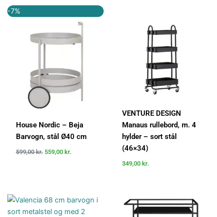
Den
Den
-7%
oprindelige
aktuelle
pris
pris
var:
er:
599,00 kr..
559,00 kr..
VENTURE DESIGN
House Nordic – Beja
Manaus rullebord, m. 4
Barvogn, stål Ø40 cm
hylder – sort stål
(46×34)
599,00
kr.
559,00
kr.
349,00
kr.