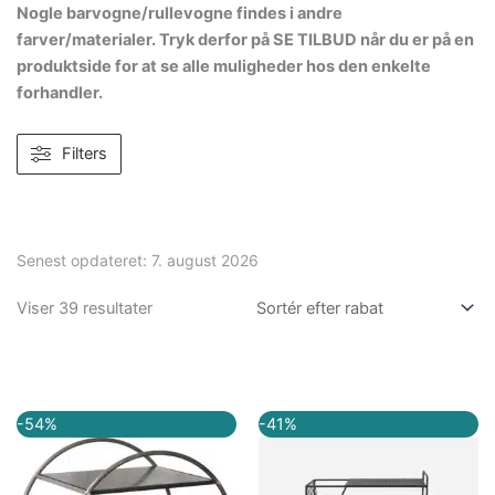
Nogle barvogne/rullevogne findes i andre
farver/materialer. Tryk derfor på SE TILBUD når du er på en
produktside for at se alle muligheder hos den enkelte
forhandler.
Filters
Senest opdateret:
7. august 2026
Viser 39 resultater
Den
Den
Den
Den
-54%
-41%
oprindelige
aktuelle
oprindelige
aktuelle
pris
pris
pris
pris
var:
er:
var:
er:
3.599,00 kr..
1.649,00 kr..
2.700,00 kr..
1.597,00 kr