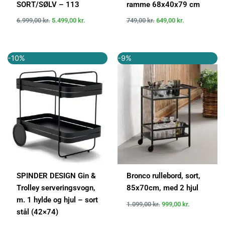
SORT/SØLV – 113
ramme 68x40x79 cm
6.999,00
kr.
5.499,00
kr.
749,00
kr.
649,00
kr.
Den
Den
Den
Den
-10%
-9%
oprindelige
aktuelle
oprindelige
aktuelle
pris
pris
pris
pris
var:
er:
var:
er:
4.799,00 kr..
4.319,10 kr..
1.099,00 kr..
999,00 kr..
SPINDER DESIGN Gin &
Bronco rullebord, sort,
Trolley serveringsvogn,
85x70cm, med 2 hjul
m. 1 hylde og hjul – sort
1.099,00
kr.
999,00
kr.
stål (42×74)