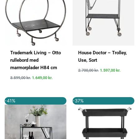
Trademark Living – Otto
House Doctor – Trolley,
rullebord med
Use, Sort
marmorplader H84 cm
2.700,00
kr.
1.597,00
kr.
3.599,00
kr.
1.649,00
kr.
Den
Den
Den
Den
-41%
-37%
oprindelige
aktuelle
oprindelige
aktuelle
pris
pris
pris
pris
var:
er:
var:
er:
2.699,00 kr..
1.599,00 kr..
2.550,00 kr..
1.614,00 kr