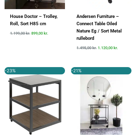
House Doctor – Trolley,
Andersen Furniture –
Roll, Sort H85 cm
Connect Table Oiled
Nature Eg / Sort Metal
1.199,00
kr.
899,00
kr.
rullebord
1.495,00
kr.
1.120,00
kr.
Den
Den
Den
Den
-23%
-21%
oprindelige
aktuelle
oprindelige
aktuelle
pris
pris
pris
pris
var:
er:
var:
er:
5.999,00 kr..
4.649,00 kr..
749,00 kr..
589,00 kr..