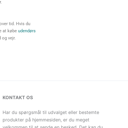
r.
ver tid. Hvis du
je at købe
udendørs
 og vejr.
KONTAKT OS
Har du spørgsmål til udvalget eller bestemte
produkter på hjemmesiden, er du meget
velkommen til at sende en besked. Det kan du