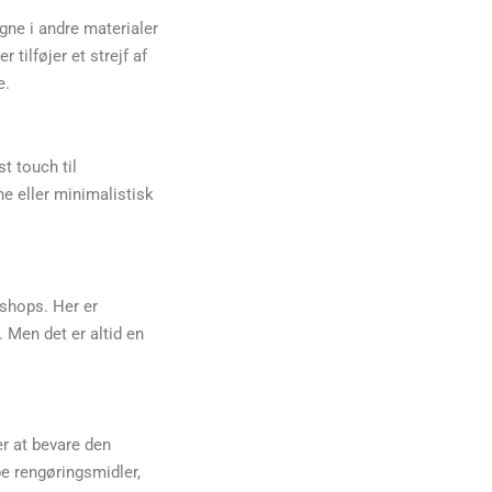
gne i andre materialer
r tilføjer et strejf af
e.
t touch til
ne eller minimalistisk
bshops. Her er
 Men det er altid en
er at bevare den
e rengøringsmidler,