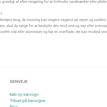
grundigt af efter rengøring for at forhindre vandmærker eller plette
s?
endørs brug, da messing kan reagere negativt på vejret og oxidere o
s, skal du sørge for at beskytte den mod vind og vejr eller overve
f rustfrit stål eller aluminium og har en overflade, der kan modstå vind
GENVEJE
Køb ny barvogn
Tilbud på barvogne
Blog