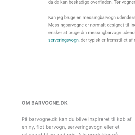
da de kan beskadige overfladen. Tør vognen 
Kan jeg bruge en messingbarvogn udendør
Messingbarvogne er normalt designet til ind
ønsker at bruge din messingbarvogn udendør
serveringsvogn
, der typisk er fremstillet a
OM BARVOGNE.DK
På barvogne.dk kan du blive inspireret til køb af
en ny, flot barvogn, serveringsvogn eller et
rullebord til en god pris. Alle produkter på