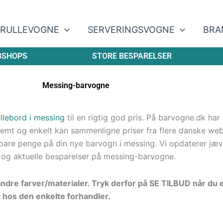
RULLEVOGNE
SERVERINGSVOGNE
BRA
BSHOPS
STORE BESPARELSER
Messing-barvogne
ullebord i messing
til en rigtig god pris. På barvogne.dk har 
nemt og enkelt kan sammenligne priser fra flere danske we
 spare penge på din nye barvogn i messing. Vi opdaterer jæv
d og aktuelle besparelser
på messing-barvogne
.
ndre farver/materialer. Tryk derfor på SE TILBUD når du 
r hos den enkelte forhandler.