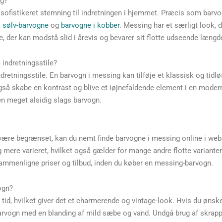
lg?
 sofistikeret stemning til indretningen i hjemmet. Præcis som barvo
,
sølv-barvogne
og
barvogne i kobber
. Messing har et særligt look, de
e, der kan modstå slid i årevis og bevarer sit flotte udseende længd
indretningsstile?
retningsstile. En barvogn i messing kan tilføje et klassisk og tidløs
også skabe en kontrast og blive et iøjnefaldende element i en moder
en meget alsidig slags barvogn.
 være begrænset, kan du nemt finde barvogne i messing online i we
mere varieret, hvilket også gælder for mange andre flotte varianter.
ammenligne priser og tilbud, inden du køber en messing-barvogn.
ogn?
 tid, hvilket giver det et charmerende og vintage-look. Hvis du ønsk
arvogn med en blanding af mild sæbe og vand. Undgå brug af skrapp