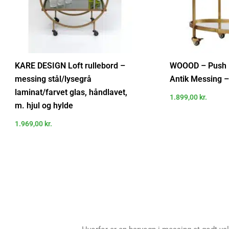
KARE DESIGN Loft rullebord –
WOOOD – Push R
messing stål/lysegrå
Antik Messing 
laminat/farvet glas, håndlavet,
1.899,00
kr.
m. hjul og hylde
1.969,00
kr.