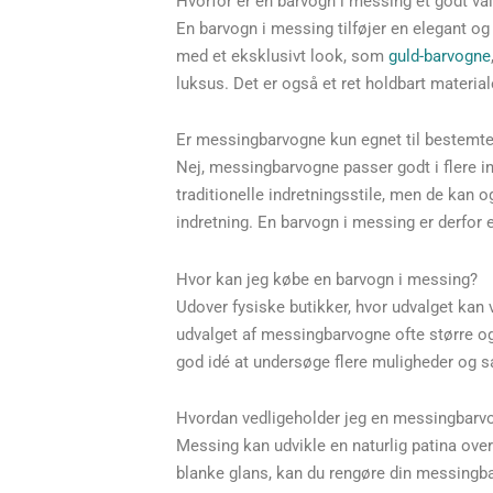
Hvorfor er en barvogn i messing et godt va
En barvogn i messing tilføjer en elegant og
med et eksklusivt look, som
guld-barvogne
luksus. Det er også et ret holdbart material
Er messingbarvogne kun egnet til bestemte 
Nej, messingbarvogne passer godt i flere ind
traditionelle indretningsstile, men de kan 
indretning. En barvogn i messing er derfor 
Hvor kan jeg købe en barvogn i messing?
Udover fysiske butikker, hvor udvalget kan
udvalget af messingbarvogne ofte større og 
god idé at undersøge flere muligheder og s
Hvordan vedligeholder jeg en messingbarv
Messing kan udvikle en naturlig patina over
blanke glans, kan du rengøre din messingb