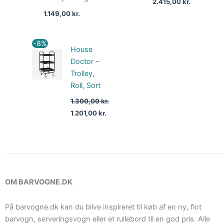
2.415,00
kr.
1.149,00
kr.
Den
Den
-8%
House
oprindelige
aktuelle
pris
pris
Doctor –
var:
er:
Trolley,
1.300,00 kr..
1.201,00 kr..
Roll, Sort
1.300,00
kr.
1.201,00
kr.
OM BARVOGNE.DK
På barvogne.dk kan du blive inspireret til køb af en ny, flot
barvogn, serveringsvogn eller et rullebord til en god pris. Alle