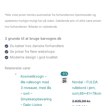
*Alle viste priser hentes automatisk fra forhandlernes hjemmesider og
opdateres hurtigst muligt her på siden. Gældende pris vil altid være prisen
hos forhandleren. Billeder er vejledende.
3 grunde til at bruge barvogne.dk
Du køber hos danske forhandlere
Se priser fra flere webshops
Moderne design i god kvalitet
Relaterede varer
Den
Den
-8%
Kosmetikvogn –
oprindelige
aktuelle
pris
pris
lille rullevogn med
Nordal – FULDA
var:
er:
3 niveauer, med lås
rullebord i jern,
2.625,00 kr..
2.415,00 k
– sort –
sort,66x41x78cm
Smykkeopbevaring
2.625,00
kr.
– Daily-Living