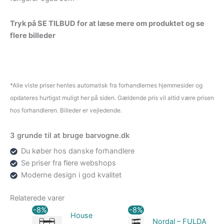
Tryk på SE TILBUD for at læse mere om produktet og se
flere billeder
*Alle viste priser hentes automatisk fra forhandlernes hjemmesider og
opdateres hurtigst muligt her på siden. Gældende pris vil altid være prisen
hos forhandleren. Billeder er vejledende.
3 grunde til at bruge barvogne.dk
Du køber hos danske forhandlere
Se priser fra flere webshops
Moderne design i god kvalitet
Relaterede varer
Den
Den
Den
Den
-8%
-8%
House
oprindelige
aktuelle
oprindelige
aktuelle
Nordal – FULDA