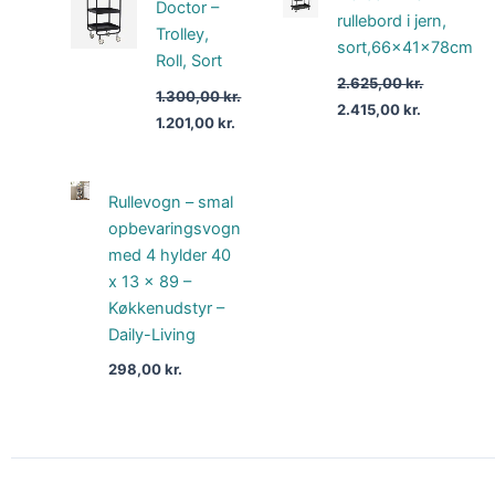
pris
pris
pris
pris
Doctor –
var:
er:
var:
er:
rullebord i jern,
Trolley,
1.300,00 kr..
1.201,00 kr..
2.625,00 kr..
2.415,00 k
sort,66x41x78cm
Roll, Sort
2.625,00
kr.
1.300,00
kr.
2.415,00
kr.
1.201,00
kr.
Rullevogn – smal
opbevaringsvogn
med 4 hylder 40
x 13 x 89 –
Køkkenudstyr –
Daily-Living
298,00
kr.