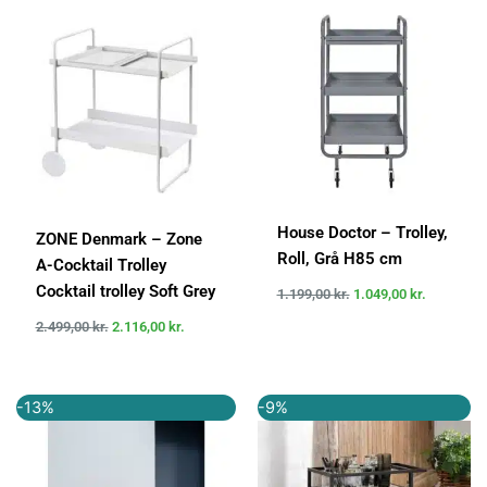
pris
pris
pris
pris
var:
er:
var:
er:
2.499,00 kr..
2.116,00 kr..
1.199,00 kr..
1.049,00 k
House Doctor – Trolley,
ZONE Denmark – Zone
Roll, Grå H85 cm
A-Cocktail Trolley
Cocktail trolley Soft Grey
1.199,00
kr.
1.049,00
kr.
2.499,00
kr.
2.116,00
kr.
Den
Den
Den
Den
-13%
-9%
oprindelige
aktuelle
oprindelige
aktuelle
pris
pris
pris
pris
var:
er:
var:
er:
749,00 kr..
649,00 kr..
1.099,00 kr..
999,00 kr..