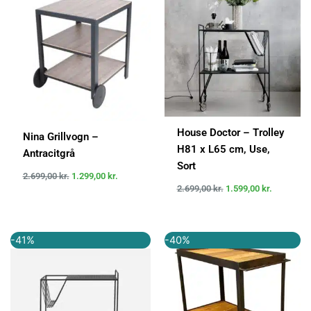
var:
er:
var:
er:
2.699,00 kr..
1.299,00 kr..
2.699,00 kr..
1.599,00 k
House Doctor – Trolley
Nina Grillvogn –
H81 x L65 cm, Use,
Antracitgrå
Sort
2.699,00
kr.
1.299,00
kr.
2.699,00
kr.
1.599,00
kr.
Den
Den
Den
Den
-41%
-40%
oprindelige
aktuelle
oprindelige
aktuelle
pris
pris
pris
pris
var:
er:
var:
er:
2.700,00 kr..
1.597,00 kr..
2.799,00 kr..
1.679,40 k