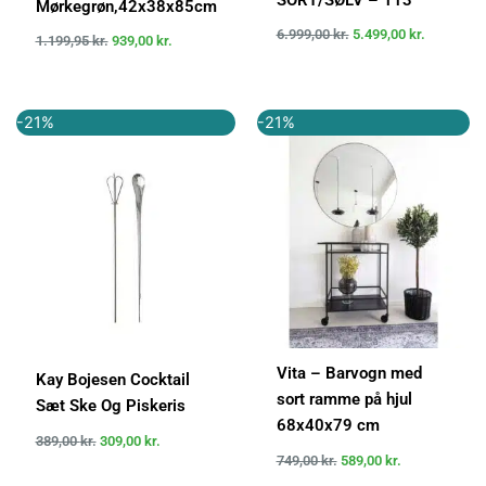
Mørkegrøn,42x38x85cm
6.999,00
kr.
5.499,00
kr.
1.199,95
kr.
939,00
kr.
Den
Den
Den
Den
-21%
-21%
oprindelige
aktuelle
oprindelige
aktuelle
pris
pris
pris
pris
var:
er:
var:
er:
389,00 kr..
309,00 kr..
749,00 kr..
589,00 kr..
Vita – Barvogn med
Kay Bojesen Cocktail
sort ramme på hjul
Sæt Ske Og Piskeris
68x40x79 cm
389,00
kr.
309,00
kr.
749,00
kr.
589,00
kr.