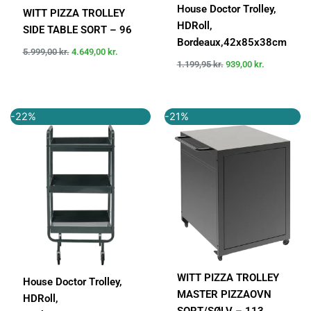
House Doctor Trolley,
WITT PIZZA TROLLEY
HDRoll,
SIDE TABLE SORT – 96
Bordeaux,42x85x38cm
5.999,00
kr.
4.649,00
kr.
1.199,95
kr.
939,00
kr.
Den
Den
Den
Den
-22%
-21%
oprindelige
aktuelle
oprindelige
aktuelle
pris
pris
pris
pris
var:
er:
var:
er:
1.199,95 kr..
939,00 kr..
6.999,00 kr..
5.499,00 k
WITT PIZZA TROLLEY
House Doctor Trolley,
MASTER PIZZAOVN
HDRoll,
SORT/SØLV – 113