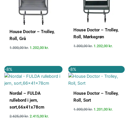
House Doctor – Trolley,
House Doctor – Trolley,
Roll, Mørkegrøn
Roll, Grå
1.300,00
kr.
1.202,00
kr.
1.300,00
kr.
1.202,00
kr.
Den
Den
Den
Den
-8%
-8%
oprindelige
aktuelle
oprindelige
aktuelle
pris
pris
pris
pris
var:
er:
var:
er:
2.625,00 kr..
2.415,00 kr..
1.300,00 kr..
1.201,00 k
Nordal – FULDA
House Doctor – Trolley,
rullebord i jern,
Roll, Sort
sort,66x41x78cm
1.300,00
kr.
1.201,00
kr.
2.625,00
kr.
2.415,00
kr.