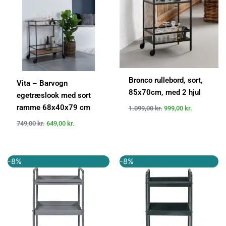
Bronco rullebord, sort,
Vita – Barvogn
85x70cm, med 2 hjul
egetræslook med sort
ramme 68x40x79 cm
1.099,00
kr.
999,00
kr.
749,00
kr.
649,00
kr.
Den
Den
Den
Den
-8%
-8%
oprindelige
aktuelle
oprindelige
aktuelle
pris
pris
pris
pris
var:
er:
var:
er:
1.300,00 kr..
1.202,00 kr..
1.300,00 kr..
1.202,00 k