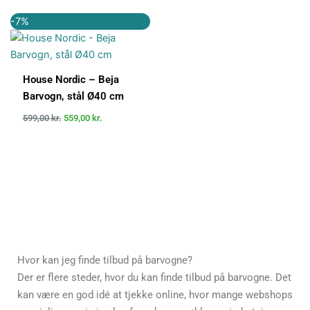
Den
Den
-7%
oprindelige
aktuelle
pris
pris
var:
er:
599,00 kr..
559,00 kr..
House Nordic – Beja
Barvogn, stål Ø40 cm
599,00
kr.
559,00
kr.
Hvor kan jeg finde tilbud på barvogne?
Der er flere steder, hvor du kan finde tilbud på barvogne. Det
kan være en god idé at tjekke online, hvor mange webshops