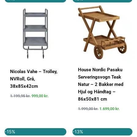
oprindelige
aktuelle
oprindelige
aktuelle
pris
pris
pris
pris
var:
er:
var:
er:
1.199,95 kr..
999,00 kr..
1.999,00 kr..
1.699,00 k
House Nordic Pasaku
Nicolas Vahe – Trolley,
Serveringsvogn Teak
NVRoll, Grå,
Natur – 2 Bakker med
38x85x42cm
Hjul og Håndtag –
1.199,95
kr.
999,00
kr.
86x50x81 cm
1.999,00
kr.
1.699,00
kr.
Den
Den
Den
Den
-15%
-13%
oprindelige
aktuelle
oprindelige
aktuelle