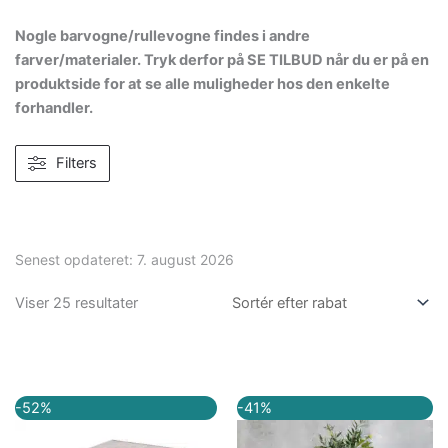
Nogle barvogne/rullevogne findes i andre
farver/materialer. Tryk derfor på SE TILBUD når du er på en
produktside for at se alle muligheder hos den enkelte
forhandler.
Filters
Senest opdateret:
7. august 2026
Viser 25 resultater
Den
Den
Den
Den
-52%
-41%
oprindelige
aktuelle
oprindelige
aktuelle
pris
pris
pris
pris