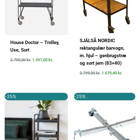
SJÄLSÃ NORDIC
House Doctor – Trolley,
rektangulær barvogn,
Use, Sort
m. hjul – genbrugstræ
2.700,00
kr.
1.597,00
kr.
og sort jern (83×40)
2.799,00
kr.
1.679,40
kr.
Den
Den
Den
Den
-25%
-25%
oprindelige
aktuelle
oprindelige
aktuelle
pris
pris
pris
pris
var:
er:
var:
er:
1.199,00 kr..
899,00 kr..
399,95 kr..
299,95 kr..