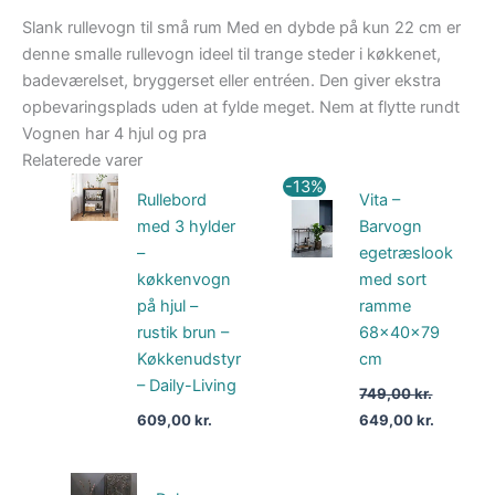
Slank rullevogn til små rum Med en dybde på kun 22 cm er
denne smalle rullevogn ideel til trange steder i køkkenet,
badeværelset, bryggerset eller entréen. Den giver ekstra
opbevaringsplads uden at fylde meget. Nem at flytte rundt
Vognen har 4 hjul og pra
Relaterede varer
Den
Den
-13%
Rullebord
Vita –
oprindelige
aktuelle
pris
pris
med 3 hylder
Barvogn
var:
er:
–
egetræslook
749,00 kr..
649,00 k
køkkenvogn
med sort
på hjul –
ramme
rustik brun –
68x40x79
Køkkenudstyr
cm
– Daily-Living
749,00
kr.
609,00
kr.
649,00
kr.