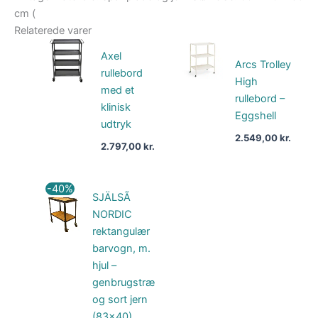
cm (
Relaterede varer
Axel
Arcs Trolley
rullebord
High
med et
rullebord –
klinisk
Eggshell
udtryk
2.549,00
kr.
2.797,00
kr.
Den
Den
-40%
SJÄLSÃ
oprindelige
aktuelle
pris
pris
NORDIC
var:
er:
rektangulær
2.799,00 kr..
1.679,40 kr..
barvogn, m.
hjul –
genbrugstræ
og sort jern
(83×40)