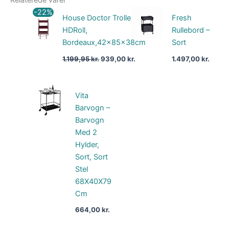
Den
Den
-22%
House Doctor Trolley,
Fresh
oprindelige
aktuelle
pris
pris
HDRoll,
Rullebord –
var:
er:
Bordeaux,42x85x38cm
Sort
1.199,95 kr..
939,00 kr..
1.199,95
kr.
939,00
kr.
1.497,00
kr.
Vita
Barvogn –
Barvogn
Med 2
Hylder,
Sort, Sort
Stel
68X40X79
Cm
664,00
kr.