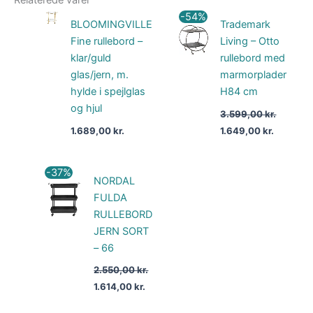
Den
Den
-54%
BLOOMINGVILLE
Trademark
oprindelige
aktuelle
pris
pris
Fine rullebord –
Living – Otto
var:
er:
klar/guld
rullebord med
3.599,00 kr..
1.649,00 
glas/jern, m.
marmorplader
hylde i spejlglas
H84 cm
og hjul
3.599,00
kr.
1.689,00
kr.
1.649,00
kr.
Den
Den
-37%
NORDAL
oprindelige
aktuelle
pris
pris
FULDA
var:
er:
RULLEBORD
2.550,00 kr..
1.614,00 kr..
JERN SORT
– 66
2.550,00
kr.
1.614,00
kr.