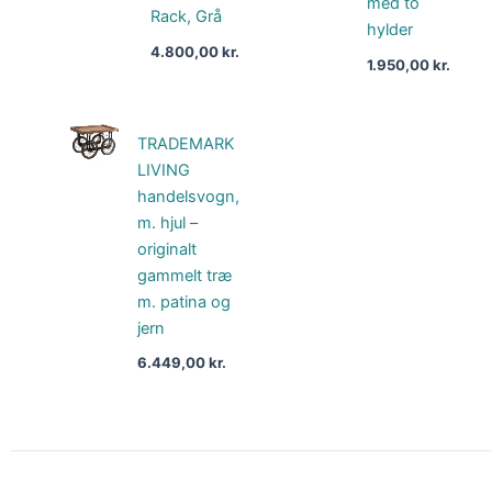
med to
Rack, Grå
hylder
4.800,00
kr.
1.950,00
kr.
TRADEMARK
LIVING
handelsvogn,
m. hjul –
originalt
gammelt træ
m. patina og
jern
6.449,00
kr.