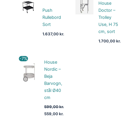
House
Push
Doctor –
Rullebord
Trolley
Sort
Use, H 75
cm, sort
1.637,00
kr.
1.700,00
kr.
Den
Den
-7%
House
oprindelige
aktuelle
pris
pris
Nordic –
var:
er:
Beja
599,00 kr..
559,00 kr..
Barvogn,
stål Ø40
cm
599,00
kr.
559,00
kr.