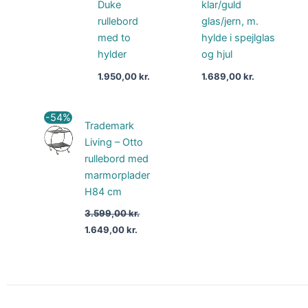
Duke
klar/guld
rullebord
glas/jern, m.
med to
hylde i spejlglas
hylder
og hjul
1.950,00
kr.
1.689,00
kr.
Den
Den
-54%
Trademark
oprindelige
aktuelle
pris
pris
Living – Otto
var:
er:
rullebord med
3.599,00 kr..
1.649,00 kr..
marmorplader
H84 cm
3.599,00
kr.
1.649,00
kr.