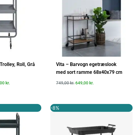
rolley, Roll, Grå
Vita – Barvogn egetræslook
med sort ramme 68x40x79 cm
,00
kr.
749,00
kr.
649,00
kr.
Den
Den
Den
-8%
elige
aktuelle
oprindelige
aktuelle
pris
pris
pris
er:
var:
er:
00 kr..
1.202,00 kr..
2.625,00 kr..
2.415,00 kr..