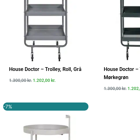
House Doctor – Trolley, Roll, Grå
House Doctor – T
Mørkegrøn
1.300,00
kr.
1.202,00
kr.
1.300,00
kr.
1.202
Den
Den
-7%
oprindelige
aktuelle
pris
pris
var:
er:
599,00 kr..
559,00 kr..