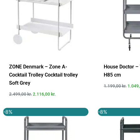
ZONE Denmark – Zone A-
House Doctor – T
Cocktail Trolley Cocktail trolley
H85 cm
Soft Grey
1.199,00
kr.
1.049
2.499,00
kr.
2.116,00
kr.
Den
Den
Den
-8%
-8%
oprindelige
aktuelle
oprind
pris
pris
pris
var:
er:
var:
1.300,00 kr..
1.202,00 kr..
1.300,