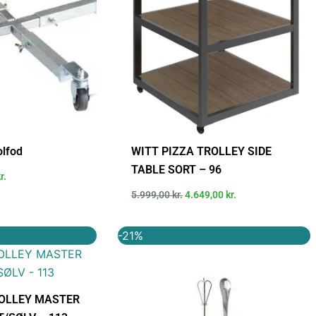
olfod
WITT PIZZA TROLLEY SIDE
TABLE SORT – 96
r.
5.999,00
kr.
4.649,00
kr.
Den
Den
Den
-21%
elige
aktuelle
oprindelige
aktuelle
pris
pris
pris
er:
var:
er:
00 kr..
5.499,00 kr..
389,00 kr..
309,00 kr..
ROLLEY MASTER