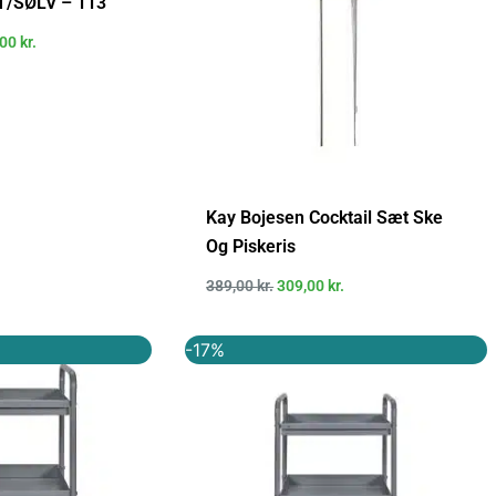
/SØLV – 113
,00
kr.
Kay Bojesen Cocktail Sæt Ske
Og Piskeris
389,00
kr.
309,00
kr.
Den
Den
Den
-17%
elige
aktuelle
oprindelige
aktuelle
pris
pris
pris
er:
var:
er:
95 kr..
1.000,00 kr..
1.199,95 kr..
999,00 kr..