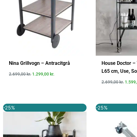
Nina Grillvogn – Antracitgrå
House Doctor – 
L65 cm, Use, So
2.699,00
kr.
1.299,00
kr.
2.699,00
kr.
1.599
Den
Den
Den
-25%
-25%
oprindelige
aktuelle
oprindel
pris
pris
pris
var:
er:
var:
1.199,00 kr..
899,00 kr..
399,95 kr