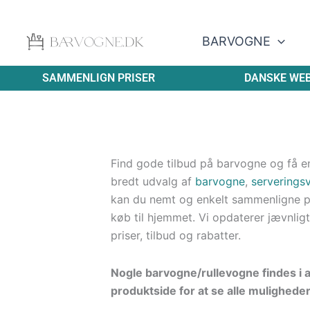
Gå
til
BARVOGNE
indholdet
SAMMENLIGN PRISER
DANSKE WE
Find gode tilbud på barvogne og få en
bredt udvalg af
barvogne
,
serverings
kan du nemt og enkelt sammenligne pr
køb til hjemmet. Vi opdaterer jævnligt
priser, tilbud og rabatter.
Nogle barvogne/rullevogne findes i a
produktside for at se alle mulighede