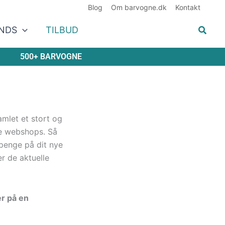
Blog
Om barvogne.dk
Kontakt
NDS
TILBUD
500+ BARVOGNE
amlet et stort og
e webshops. Så
penge på dit nye
er de aktuelle
er på en