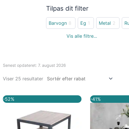
Tilpas dit filter
Barvogn
8
Eg
1
Metal
2
Ru
Senest opdateret:
7. august 2026
Viser 25 resultater
Den
Den
Den
-52%
-41%
oprindelige
aktuelle
oprind
pris
pris
pris
var:
er:
var:
2.699,00 kr..
1.299,00 kr..
2.699,