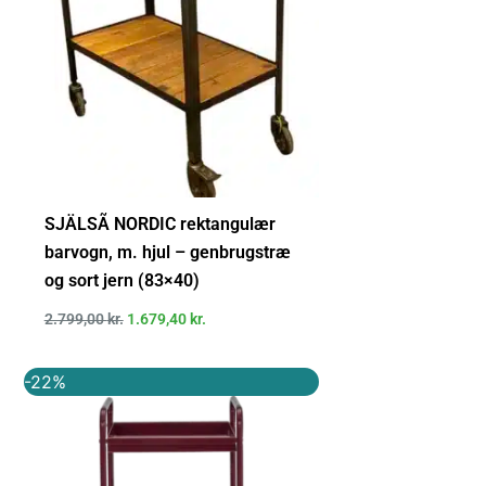
SJÄLSÃ NORDIC rektangulær
barvogn, m. hjul – genbrugstræ
og sort jern (83×40)
2.799,00
kr.
1.679,40
kr.
Den
Den
-22%
oprindelige
aktuelle
pris
pris
var:
er:
1.199,95 kr..
939,00 kr..