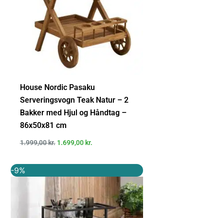
House Nordic Pasaku
Serveringsvogn Teak Natur – 2
Bakker med Hjul og Håndtag –
86x50x81 cm
1.999,00
kr.
1.699,00
kr.
Den
Den
-9%
oprindelige
aktuelle
pris
pris
var:
er:
1.099,00 kr..
999,00 kr..