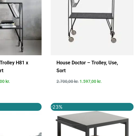
Trolley H81 x
House Doctor – Trolley, Use,
rt
Sort
,00
kr.
2.700,00
kr.
1.597,00
kr.
Den
Den
Den
-23%
ige
aktuelle
oprindelige
aktuelle
pris
pris
pris
er:
var:
er:
..
299,95 kr..
5.999,00 kr..
4.649,00 kr..