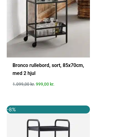
Bronco rullebord, sort, 85x70cm,
med 2 hjul
1.099,00
kr.
999,00
kr.
Den
Den
-8%
oprindelige
aktuelle
pris
pris
var:
er:
1.300,00 kr..
1.201,00 kr..