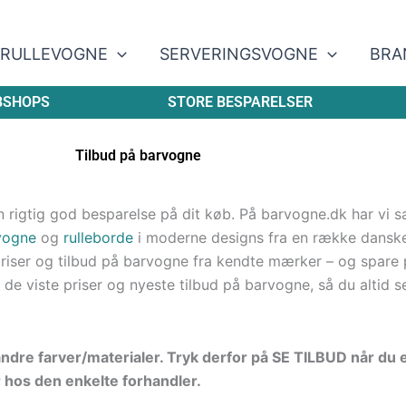
RULLEVOGNE
SERVERINGSVOGNE
BRA
BSHOPS
STORE BESPARELSER
Tilbud på barvogne
 rigtig god besparelse på dit køb. På barvogne.dk har vi s
vogne
og
rulleborde
i moderne designs fra en række dansk
iser og tilbud på barvogne fra kendte mærker – og spare 
 de viste priser og nyeste tilbud på barvogne, så du altid s
ndre farver/materialer. Tryk derfor på SE TILBUD når du 
r hos den enkelte forhandler.