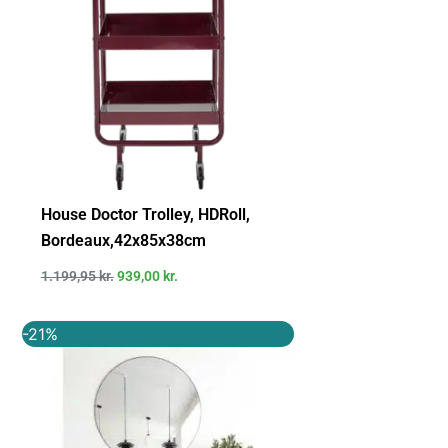
House Doctor Trolley, HDRoll,
Bordeaux,42x85x38cm
1.199,95
kr.
939,00
kr.
Den
Den
-21%
oprindelige
aktuelle
pris
pris
var:
er:
749,00 kr..
589,00 kr..