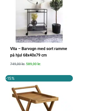
Vita – Barvogn med sort ramme
på hjul 68x40x79 cm
749,00
kr.
589,00
kr.
Den
Den
-15%
oprindelige
aktuelle
pris
pris
var:
er:
1.999,00 kr..
1.699,00 kr..