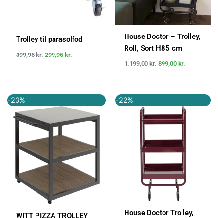
House Doctor – Trolley,
Trolley til parasolfod
Roll, Sort H85 cm
399,95
kr.
299,95
kr.
1.199,00
kr.
899,00
kr.
Den
Den
Den
Den
-23%
-22%
oprindelige
aktuelle
oprindelige
aktuelle
pris
pris
pris
pris
var:
er:
var:
er:
5.999,00 kr..
4.649,00 kr..
1.199,95 kr..
939,00 kr..
House Doctor Trolley,
WITT PIZZA TROLLEY