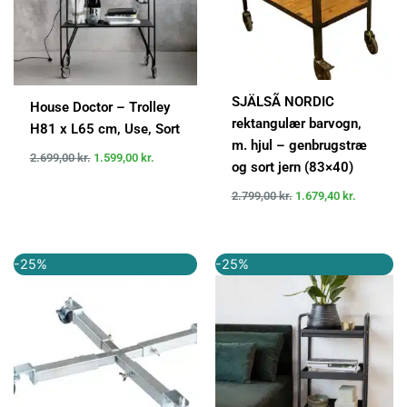
SJÄLSÃ NORDIC
House Doctor – Trolley
rektangulær barvogn,
H81 x L65 cm, Use, Sort
m. hjul – genbrugstræ
2.699,00
kr.
1.599,00
kr.
og sort jern (83×40)
2.799,00
kr.
1.679,40
kr.
Den
Den
Den
Den
-25%
-25%
oprindelige
aktuelle
oprindelige
aktuelle
pris
pris
pris
pris
var:
er:
var:
er:
399,95 kr..
299,95 kr..
1.199,00 kr..
899,00 kr..