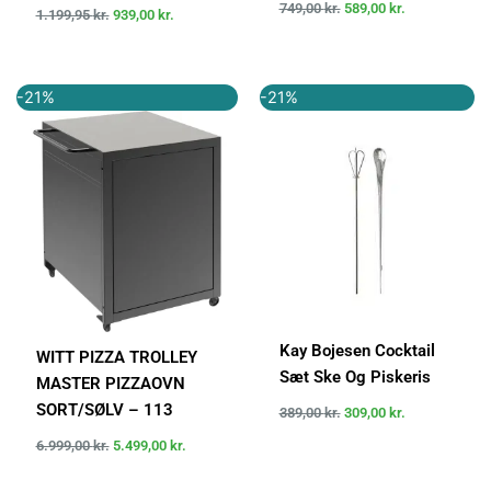
749,00
kr.
589,00
kr.
1.199,95
kr.
939,00
kr.
Den
Den
Den
Den
-21%
-21%
oprindelige
aktuelle
oprindelige
aktuelle
pris
pris
pris
pris
var:
er:
var:
er:
6.999,00 kr..
5.499,00 kr..
389,00 kr..
309,00 kr..
Kay Bojesen Cocktail
WITT PIZZA TROLLEY
Sæt Ske Og Piskeris
MASTER PIZZAOVN
SORT/SØLV – 113
389,00
kr.
309,00
kr.
6.999,00
kr.
5.499,00
kr.