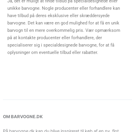
Ja, det er muligt at finde tilbud på specialdesignede eller
unikke barvogne. Nogle producenter eller forhandlere kan
have tilbud på deres eksklusive eller skræddersyede
barvogne. Det kan være en god mulighed for at få en unik
barvogn til en mere overkommelig pris. Vær opmærksom
på at kontakte producenter eller forhandlere, der
specialiserer sig i specialdesignede barvogne, for at få
oplysninger om eventuelle tilbud eller rabatter.
OM BARVOGNE.DK
På barvogne.dk kan du blive inspireret til køb af en ny, flot