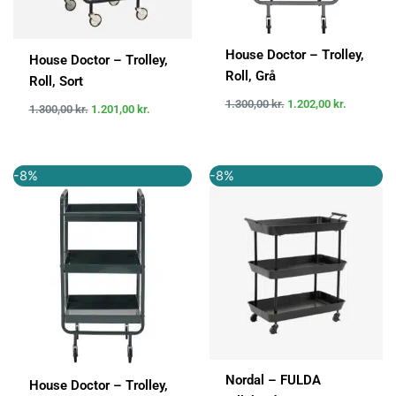
House Doctor – Trolley,
House Doctor – Trolley,
Roll, Grå
Roll, Sort
1.300,00
kr.
1.202,00
kr.
1.300,00
kr.
1.201,00
kr.
Den
Den
Den
Den
-8%
-8%
oprindelige
aktuelle
oprindelige
aktuelle
pris
pris
pris
pris
var:
er:
var:
er:
1.300,00 kr..
1.202,00 kr..
2.625,00 kr..
2.415,00 k
Nordal – FULDA
House Doctor – Trolley,