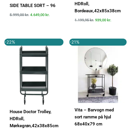
HDRoll,
SIDE TABLE SORT – 96
Bordeaux,42x85x38cm
5.999,00
kr.
4.649,00
kr.
1.199,95
kr.
939,00
kr.
Den
Den
Den
Den
-22%
-21%
oprindelige
aktuelle
oprindelige
aktuelle
pris
pris
pris
pris
var:
er:
var:
er:
1.199,95 kr..
939,00 kr..
749,00 kr..
589,00 kr..
Vita – Barvogn med
House Doctor Trolley,
sort ramme på hjul
HDRoll,
68x40x79 cm
Mørkegrøn,42x38x85cm