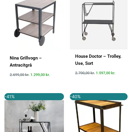
var:
er:
var:
er:
2.699,00 kr..
1.299,00 kr..
2.700,00 kr..
1.597,00 k
House Doctor – Trolley,
Nina Grillvogn –
Use, Sort
Antracitgrå
2.700,00
kr.
1.597,00
kr.
2.699,00
kr.
1.299,00
kr.
Den
Den
Den
Den
-41%
-40%
oprindelige
aktuelle
oprindelige
aktuelle
pris
pris
pris
pris
var:
er:
var:
er:
2.699,00 kr..
1.599,00 kr..
2.799,00 kr..
1.679,40 k