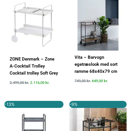
var:
er:
var:
er:
2.499,00 kr..
2.116,00 kr..
749,00 kr..
649,00 kr..
Vita – Barvogn
ZONE Denmark – Zone
egetræslook med sort
A-Cocktail Trolley
ramme 68x40x79 cm
Cocktail trolley Soft Grey
749,00
kr.
649,00
kr.
2.499,00
kr.
2.116,00
kr.
Den
Den
Den
Den
-13%
-9%
oprindelige
aktuelle
oprindelige
aktuelle
pris
pris
pris
pris
var:
er:
var:
er:
1.199,00 kr..
1.049,00 kr..
1.099,00 kr..
999,00 kr..