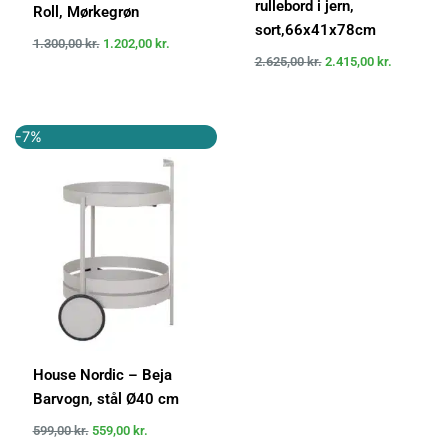
rullebord i jern,
Roll, Mørkegrøn
sort,66x41x78cm
1.300,00
kr.
1.202,00
kr.
2.625,00
kr.
2.415,00
kr.
Den
Den
-7%
oprindelige
aktuelle
pris
pris
var:
er:
599,00 kr..
559,00 kr..
House Nordic – Beja
Barvogn, stål Ø40 cm
599,00
kr.
559,00
kr.