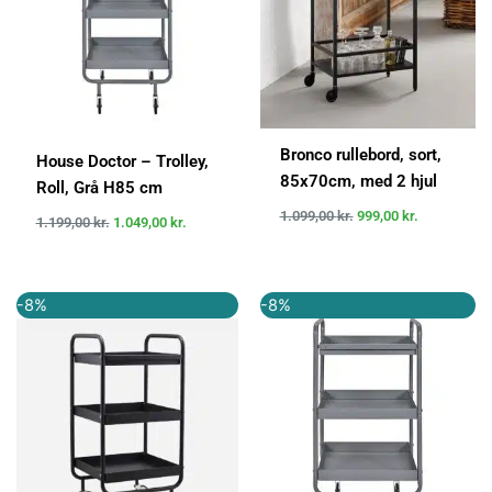
Bronco rullebord, sort,
House Doctor – Trolley,
85x70cm, med 2 hjul
Roll, Grå H85 cm
1.099,00
kr.
999,00
kr.
1.199,00
kr.
1.049,00
kr.
Den
Den
Den
Den
-8%
-8%
oprindelige
aktuelle
oprindelige
aktuelle
pris
pris
pris
pris
var:
er:
var:
er:
1.300,00 kr..
1.201,00 kr..
1.300,00 kr..
1.202,00 k