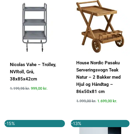
pris
pris
pris
pris
var:
er:
var:
er:
1.199,95 kr..
999,00 kr..
1.999,00 kr..
1.699,00 k
House Nordic Pasaku
Nicolas Vahe – Trolley,
Serveringsvogn Teak
NVRoll, Grå,
Natur – 2 Bakker med
38x85x42cm
Hjul og Håndtag –
1.199,95
kr.
999,00
kr.
86x50x81 cm
1.999,00
kr.
1.699,00
kr.
Den
Den
Den
Den
-15%
-13%
oprindelige
aktuelle
oprindelige
aktuelle
pris
pris
pris
pris