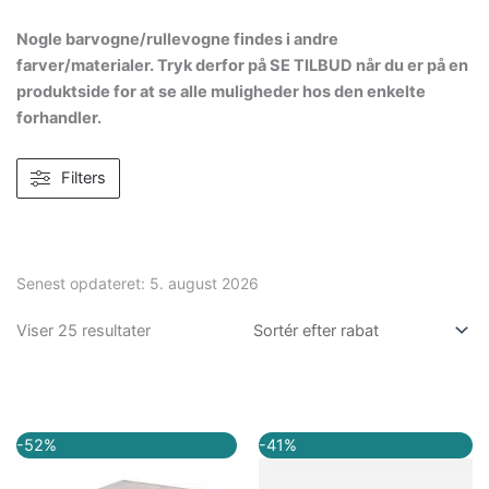
Nogle barvogne/rullevogne findes i andre
farver/materialer. Tryk derfor på SE TILBUD når du er på en
produktside for at se alle muligheder hos den enkelte
forhandler.
Filters
Senest opdateret:
5. august 2026
Viser 25 resultater
Den
Den
Den
Den
-52%
-41%
oprindelige
aktuelle
oprindelige
aktuelle
pris
pris
pris
pris