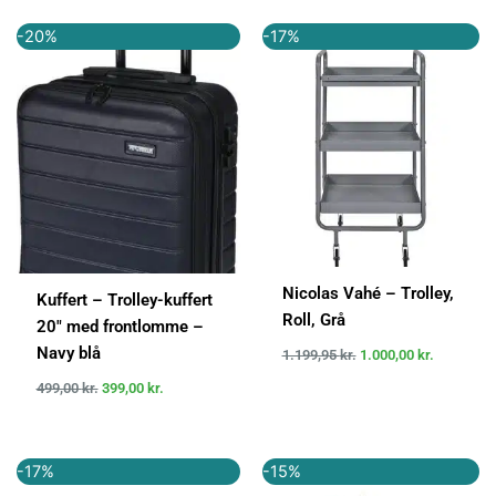
Den
Den
Den
Den
-20%
-17%
oprindelige
aktuelle
oprindelige
aktuelle
pris
pris
pris
pris
var:
er:
var:
er:
499,00 kr..
399,00 kr..
1.199,95 kr..
1.000,00 k
Nicolas Vahé – Trolley,
Kuffert – Trolley-kuffert
Roll, Grå
20″ med frontlomme –
Navy blå
1.199,95
kr.
1.000,00
kr.
499,00
kr.
399,00
kr.
Den
Den
Den
Den
-17%
-15%
oprindelige
aktuelle
oprindelige
aktuelle