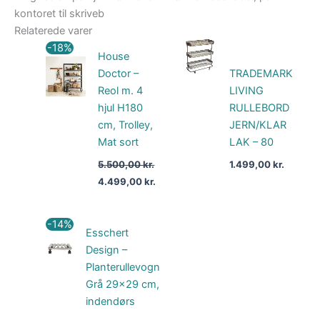
kontoret til skriveb
Relaterede varer
Den
Den
-18%
House
oprindelige
aktuelle
pris
pris
Doctor –
TRADEMARK
var:
er:
Reol m. 4
LIVING
5.500,00 kr..
4.499,00 kr..
hjul H180
RULLEBORD
cm, Trolley,
JERN/KLAR
Mat sort
LAK – 80
5.500,00
kr.
1.499,00
kr.
4.499,00
kr.
Den
Den
-14%
Esschert
oprindelige
aktuelle
pris
pris
Design –
var:
er:
Planterullevogn
69,00 kr..
59,00 kr..
Grå 29×29 cm,
indendørs