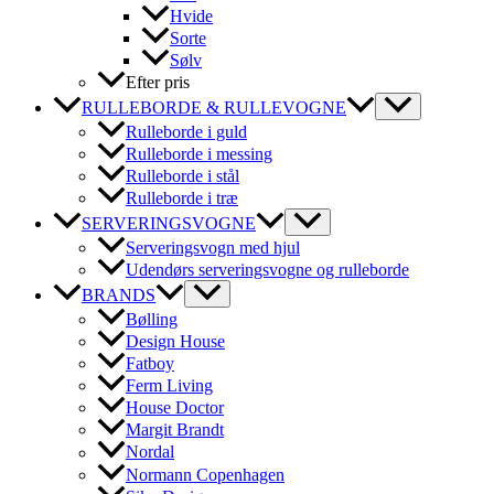
Hvide
Sorte
Sølv
Efter pris
RULLEBORDE & RULLEVOGNE
Rulleborde i guld
Rulleborde i messing
Rulleborde i stål
Rulleborde i træ
SERVERINGSVOGNE
Serveringsvogn med hjul
Udendørs serveringsvogne og rulleborde
BRANDS
Bølling
Design House
Fatboy
Ferm Living
House Doctor
Margit Brandt
Nordal
Normann Copenhagen