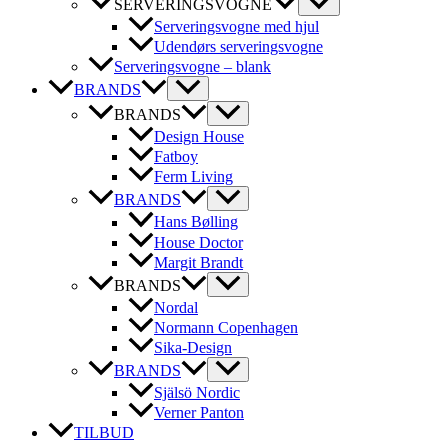
SERVERINGSVOGNE
Serveringsvogne med hjul
Udendørs serveringsvogne
Serveringsvogne – blank
BRANDS
BRANDS
Design House
Fatboy
Ferm Living
BRANDS
Hans Bølling
House Doctor
Margit Brandt
BRANDS
Nordal
Normann Copenhagen
Sika-Design
BRANDS
Själsö Nordic
Verner Panton
TILBUD