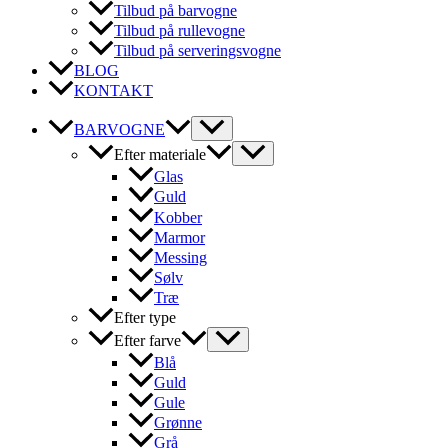
Tilbud på barvogne
Tilbud på rullevogne
Tilbud på serveringsvogne
BLOG
KONTAKT
BARVOGNE
Efter materiale
Glas
Guld
Kobber
Marmor
Messing
Sølv
Træ
Efter type
Efter farve
Blå
Guld
Gule
Grønne
Grå