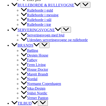
RULLEBORDE & RULLEVOGNE
Rulleborde i guld
Rulleborde i messing
Rulleborde i stål
Rulleborde i træ
SERVERINGSVOGNE
Serveringsvogn med hjul
Udendørs serveringsvogne og rulleborde
BRANDS
Bølling
Design House
Fatboy
Ferm Living
House Doctor
Margit Brandt
Nordal
Normann Copenhagen
Sika-Design
Själsö Nordic
Verner Panton
TILBUD