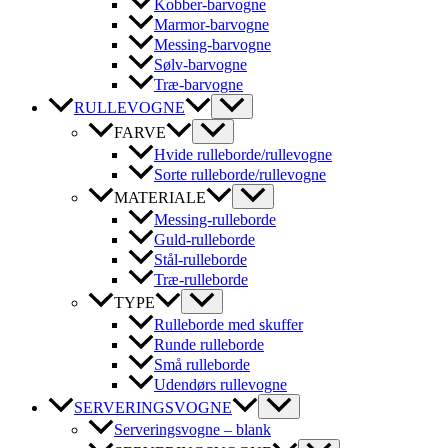
Kobber-barvogne
Marmor-barvogne
Messing-barvogne
Sølv-barvogne
Træ-barvogne
RULLEVOGNE
FARVE
Hvide rulleborde/rullevogne
Sorte rulleborde/rullevogne
MATERIALE
Messing-rulleborde
Guld-rulleborde
Stål-rulleborde
Træ-rulleborde
TYPE
Rulleborde med skuffer
Runde rulleborde
Små rulleborde
Udendørs rullevogne
SERVERINGSVOGNE
Serveringsvogne – blank