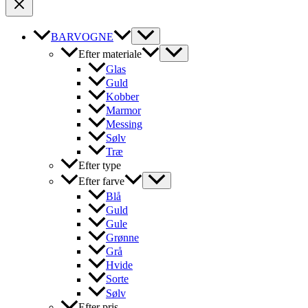
BARVOGNE
Efter materiale
Glas
Guld
Kobber
Marmor
Messing
Sølv
Træ
Efter type
Efter farve
Blå
Guld
Gule
Grønne
Grå
Hvide
Sorte
Sølv
Efter pris