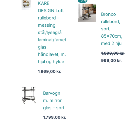
KARE
oprindelige
aktuell
pris
pris
DESIGN Loft
var:
er:
Bronco
rullebord –
1.099,00 kr..
999,00 
rullebord,
messing
sort,
stål/lysegrå
85x70cm,
laminat/farvet
med 2 hjul
glas,
1.099,00
kr.
håndlavet, m.
999,00
kr.
hjul og hylde
1.969,00
kr.
Barvogn
m. mirror
glas – sort
1.799,00
kr.