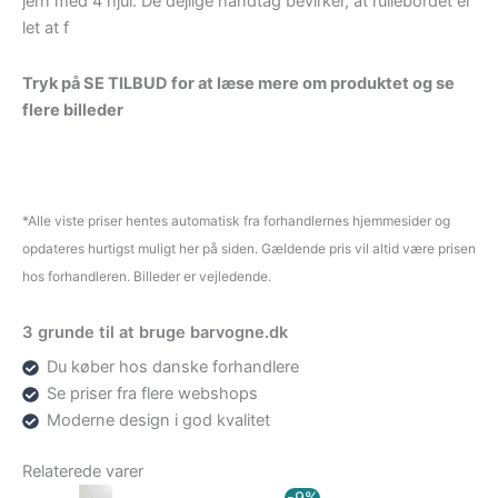
jern med 4 hjul. De dejlige håndtag bevirker, at rullebordet er
let at f
Tryk på SE TILBUD for at læse mere om produktet og se
flere billeder
*Alle viste priser hentes automatisk fra forhandlernes hjemmesider og
opdateres hurtigst muligt her på siden. Gældende pris vil altid være prisen
hos forhandleren. Billeder er vejledende.
3 grunde til at bruge barvogne.dk
Du køber hos danske forhandlere
Se priser fra flere webshops
Moderne design i god kvalitet
Relaterede varer
Den
Den
-9%