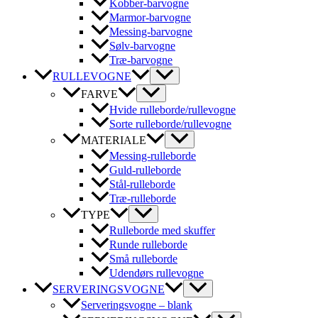
Kobber-barvogne
Marmor-barvogne
Messing-barvogne
Sølv-barvogne
Træ-barvogne
RULLEVOGNE
FARVE
Hvide rulleborde/rullevogne
Sorte rulleborde/rullevogne
MATERIALE
Messing-rulleborde
Guld-rulleborde
Stål-rulleborde
Træ-rulleborde
TYPE
Rulleborde med skuffer
Runde rulleborde
Små rulleborde
Udendørs rullevogne
SERVERINGSVOGNE
Serveringsvogne – blank