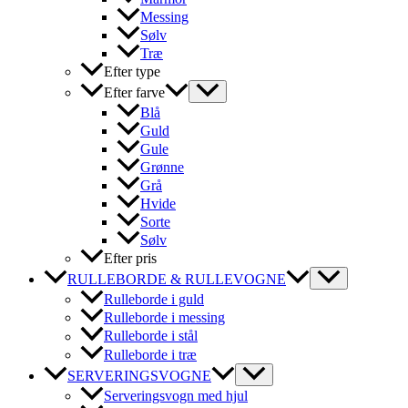
Messing
Sølv
Træ
Efter type
Efter farve
Blå
Guld
Gule
Grønne
Grå
Hvide
Sorte
Sølv
Efter pris
RULLEBORDE & RULLEVOGNE
Rulleborde i guld
Rulleborde i messing
Rulleborde i stål
Rulleborde i træ
SERVERINGSVOGNE
Serveringsvogn med hjul