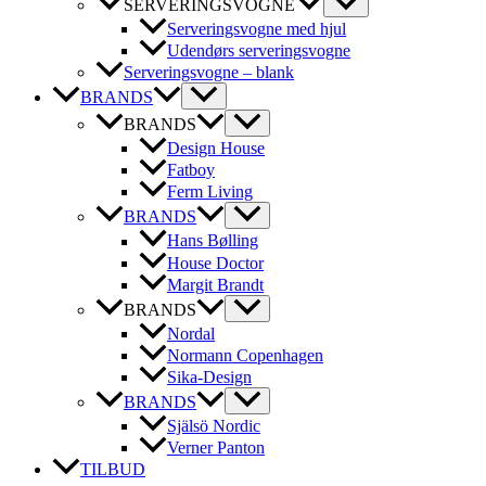
SERVERINGSVOGNE
Serveringsvogne med hjul
Udendørs serveringsvogne
Serveringsvogne – blank
BRANDS
BRANDS
Design House
Fatboy
Ferm Living
BRANDS
Hans Bølling
House Doctor
Margit Brandt
BRANDS
Nordal
Normann Copenhagen
Sika-Design
BRANDS
Själsö Nordic
Verner Panton
TILBUD