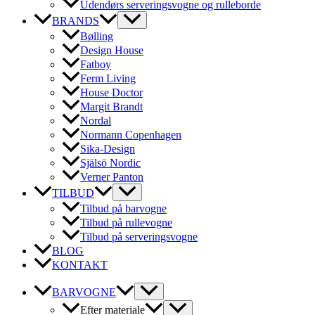
Udendørs serveringsvogne og rulleborde
BRANDS
Bølling
Design House
Fatboy
Ferm Living
House Doctor
Margit Brandt
Nordal
Normann Copenhagen
Sika-Design
Själsö Nordic
Verner Panton
TILBUD
Tilbud på barvogne
Tilbud på rullevogne
Tilbud på serveringsvogne
BLOG
KONTAKT
BARVOGNE
Efter materiale