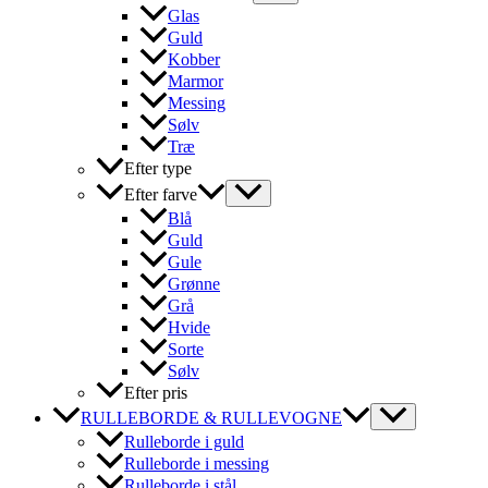
Glas
Guld
Kobber
Marmor
Messing
Sølv
Træ
Efter type
Efter farve
Blå
Guld
Gule
Grønne
Grå
Hvide
Sorte
Sølv
Efter pris
RULLEBORDE & RULLEVOGNE
Rulleborde i guld
Rulleborde i messing
Rulleborde i stål