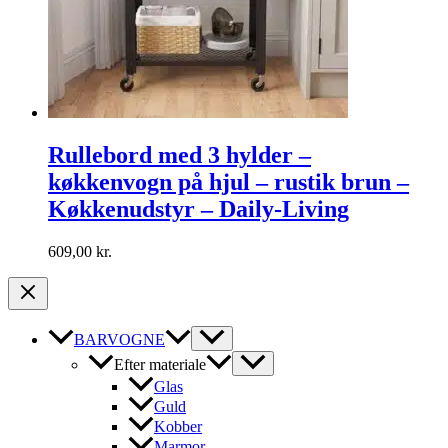
Rullebord med 3 hylder –
køkkenvogn på hjul – rustik brun –
Køkkenudstyr – Daily-Living
609,00
kr.
BARVOGNE
Efter materiale
Glas
Guld
Kobber
Marmor