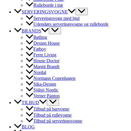
Rulleborde i træ
SERVERINGSVOGNE
Serveringsvogn med hjul
Udendørs serveringsvogne og rulleborde
BRANDS
Bølling
Design House
Fatboy
Ferm Living
House Doctor
Margit Brandt
Nordal
Normann Copenhagen
Sika-Design
Själsö Nordic
Verner Panton
TILBUD
Tilbud på barvogne
Tilbud på rullevogne
Tilbud på serveringsvogne
BLOG