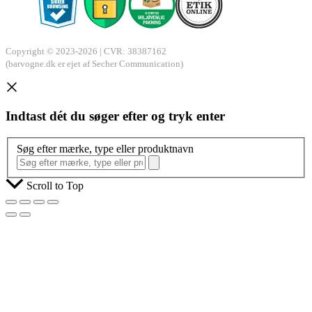
Copyright © 2023-2026 | CVR: 38387162
(barvogne.dk er ejet af Secher Communication)
Indtast dét du søger efter og tryk enter
Søg efter mærke, type eller produktnavn
Scroll to Top
Selva – Barvogn i mangotræ med tre hylder
4.39