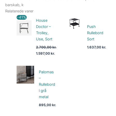
barskab, k
Relaterede varer
Den
Den
-41%
House
oprindelige
aktuelle
pris
pris
Doctor –
Push
var:
er:
Trolley,
Rullebord
2.700,00 kr..
1.597,00 kr..
Use, Sort
Sort
2.700,00
kr.
1.637,00
kr.
1.597,00
kr.
Palomas
–
Rullebord
i grå
metal
895,00
kr.