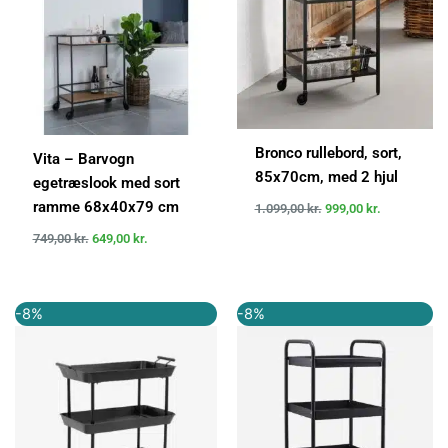
Bronco rullebord, sort,
Vita – Barvogn
85x70cm, med 2 hjul
egetræslook med sort
ramme 68x40x79 cm
1.099,00
kr.
999,00
kr.
749,00
kr.
649,00
kr.
Den
Den
Den
Den
-8%
-8%
oprindelige
aktuelle
oprindelige
aktuelle
pris
pris
pris
pris
var:
er:
var:
er:
2.625,00 kr..
2.415,00 kr..
1.300,00 kr..
1.201,00 k