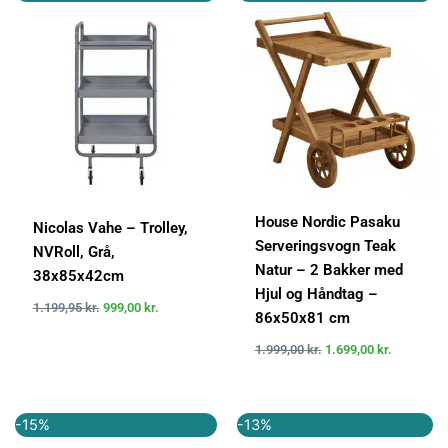
oprindelige
aktuelle
oprindelige
aktuelle
pris
pris
pris
pris
var:
er:
var:
er:
1.199,95 kr..
999,00 kr..
1.999,00 kr..
1.699,00 k
House Nordic Pasaku
Nicolas Vahe – Trolley,
Serveringsvogn Teak
NVRoll, Grå,
Natur – 2 Bakker med
38x85x42cm
Hjul og Håndtag –
1.199,95
kr.
999,00
kr.
86x50x81 cm
1.999,00
kr.
1.699,00
kr.
Den
Den
Den
Den
-15%
-13%
oprindelige
aktuelle
oprindelige
aktuelle