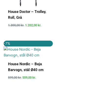
House Doctor – Trolley,
Roll, Grå
1.300,00
kr.
1.202,00
kr.
Den
Den
-7%
oprindelige
aktuelle
pris
pris
var:
er:
599,00 kr..
559,00 kr..
House Nordic – Beja
Barvogn, stål Ø40 cm
599,00
kr.
559,00
kr.