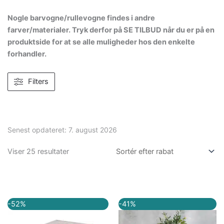
Nogle barvogne/rullevogne findes i andre
farver/materialer. Tryk derfor på SE TILBUD når du er på en
produktside for at se alle muligheder hos den enkelte
forhandler.
Filters
Senest opdateret:
7. august 2026
Viser 25 resultater
Den
Den
Den
Den
-52%
-41%
oprindelige
aktuelle
oprindelige
aktuelle
pris
pris
pris
pris