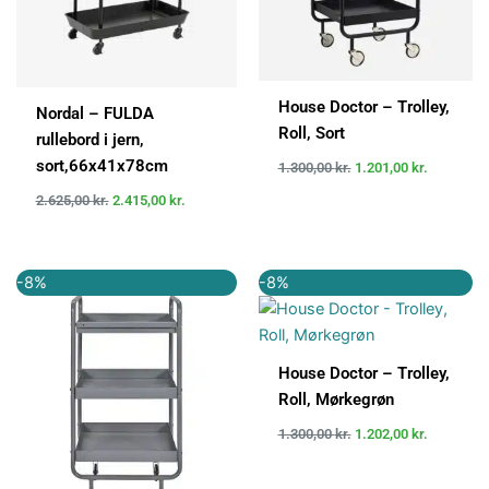
House Doctor – Trolley,
Nordal – FULDA
Roll, Sort
rullebord i jern,
sort,66x41x78cm
1.300,00
kr.
1.201,00
kr.
2.625,00
kr.
2.415,00
kr.
Den
Den
Den
Den
-8%
-8%
oprindelige
aktuelle
oprindelige
aktuelle
pris
pris
pris
pris
var:
er:
var:
er:
1.300,00 kr..
1.202,00 kr..
1.300,00 kr..
1.202,00 k
House Doctor – Trolley,
Roll, Mørkegrøn
1.300,00
kr.
1.202,00
kr.