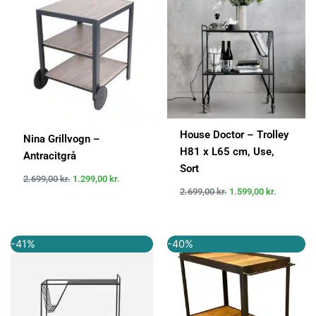
var:
er:
var:
er:
2.699,00 kr..
1.299,00 kr..
2.699,00 kr..
1.599,00 k
House Doctor – Trolley
Nina Grillvogn –
H81 x L65 cm, Use,
Antracitgrå
Sort
2.699,00
kr.
1.299,00
kr.
2.699,00
kr.
1.599,00
kr.
Den
Den
Den
Den
-41%
-40%
oprindelige
aktuelle
oprindelige
aktuelle
pris
pris
pris
pris
var:
er:
var:
er:
2.700,00 kr..
1.597,00 kr..
2.799,00 kr..
1.679,40 k