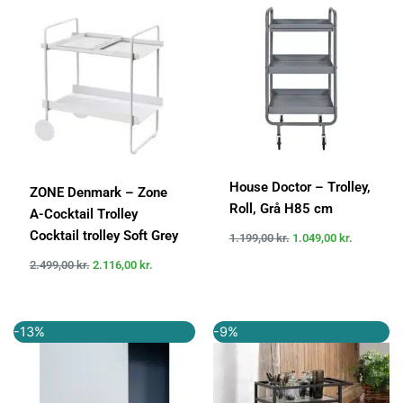
pris
pris
pris
pris
var:
er:
var:
er:
2.499,00 kr..
2.116,00 kr..
1.199,00 kr..
1.049,00 k
House Doctor – Trolley,
ZONE Denmark – Zone
Roll, Grå H85 cm
A-Cocktail Trolley
Cocktail trolley Soft Grey
1.199,00
kr.
1.049,00
kr.
2.499,00
kr.
2.116,00
kr.
Den
Den
Den
Den
-13%
-9%
oprindelige
aktuelle
oprindelige
aktuelle
pris
pris
pris
pris
var:
er:
var:
er:
749,00 kr..
649,00 kr..
1.099,00 kr..
999,00 kr..