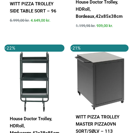
House Doctor Trolley,
WITT PIZZA TROLLEY
HDRoll,
SIDE TABLE SORT – 96
Bordeaux,42x85x38cm
5.999,00
kr.
4.649,00
kr.
1.199,95
kr.
939,00
kr.
Den
Den
Den
Den
-22%
-21%
oprindelige
aktuelle
oprindelige
aktuelle
pris
pris
pris
pris
var:
er:
var:
er:
1.199,95 kr..
939,00 kr..
6.999,00 kr..
5.499,00 k
WITT PIZZA TROLLEY
House Doctor Trolley,
MASTER PIZZAOVN
HDRoll,
SORT/SØLV – 113
Mørkegrøn,42x38x85cm