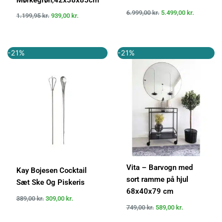
6.999,00
kr.
5.499,00
kr.
1.199,95
kr.
939,00
kr.
Den
Den
Den
Den
-21%
-21%
oprindelige
aktuelle
oprindelige
aktuelle
pris
pris
pris
pris
var:
er:
var:
er:
389,00 kr..
309,00 kr..
749,00 kr..
589,00 kr..
Vita – Barvogn med
Kay Bojesen Cocktail
sort ramme på hjul
Sæt Ske Og Piskeris
68x40x79 cm
389,00
kr.
309,00
kr.
749,00
kr.
589,00
kr.