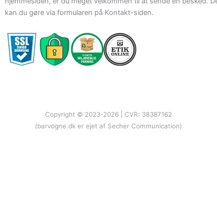
hjemmesiden, er du meget velkommen til at sende en besked. D
kan du gøre via formularen på Kontakt-siden.
Copyright © 2023-2026 | CVR: 38387162
(barvogne.dk er ejet af Secher Communication)