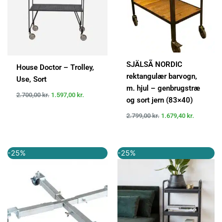
SJÄLSÃ NORDIC
House Doctor – Trolley,
rektangulær barvogn,
Use, Sort
m. hjul – genbrugstræ
2.700,00
kr.
1.597,00
kr.
og sort jern (83×40)
2.799,00
kr.
1.679,40
kr.
Den
Den
Den
Den
-25%
-25%
oprindelige
aktuelle
oprindelige
aktuelle
pris
pris
pris
pris
var:
er:
var:
er:
399,95 kr..
299,95 kr..
1.199,00 kr..
899,00 kr..