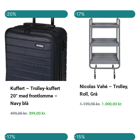
Den
Den
Den
Den
-20%
-17%
oprindelige
aktuelle
oprindelige
aktuelle
pris
pris
pris
pris
var:
er:
var:
er:
499,00 kr..
399,00 kr..
1.199,95 kr..
1.000,00 k
Nicolas Vahé – Trolley,
Kuffert – Trolley-kuffert
Roll, Grå
20″ med frontlomme –
Navy blå
1.199,95
kr.
1.000,00
kr.
499,00
kr.
399,00
kr.
Den
Den
Den
Den
-17%
-15%